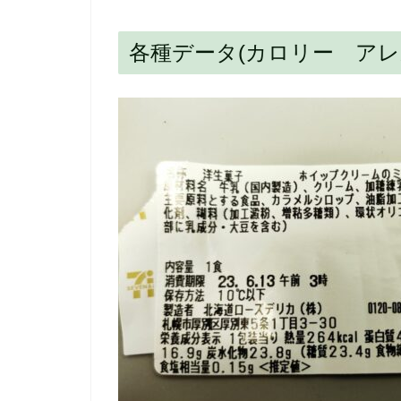
各種データ(カロリー アレ