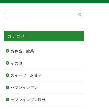
カテゴリー
お弁当、総菜
その他
スイーツ、お菓子
セブンイレブン
セブンイレブン以外