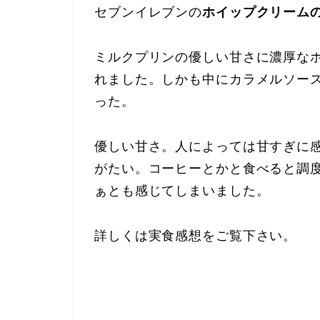
セブンイレブンの
ホイップクリーム
ミルクプリンの優しい甘さに濃厚な
れました。しかも中にカラメルソー
った。
優しい甘さ。人によっては甘すぎに
がたい。コーヒーとかと食べると調
ぁとも感じてしまいました。
詳しくは実食感想をご覧下さい。