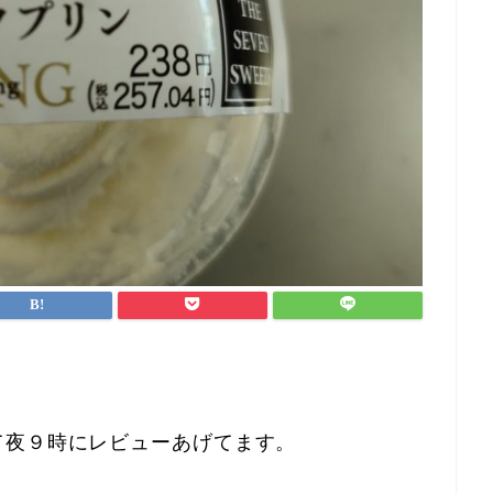
て夜９時にレビューあげてます。