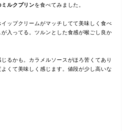
のミルクプリン
を食べてみました。
ホイップクリームがマッチしてて美味しく食べ
スが入ってる。ツルンとした食感が喉ごし良か
感じるかも。カラメルソースがほろ苦くてあり
度よくて美味しく感じます。値段が少し高いな