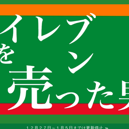
１２月２７日～１月５日までは更新停止