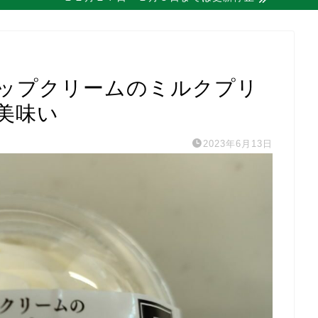
ップクリームのミルクプリ
美味い
2023年6月13日