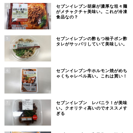
4
セブンイレブン胡麻が濃厚な坦々麺
がメチャクチャ美味い。これが冷凍
食品なの？
5
セブンイレブンの酢もつ柚子ポン酢
タレがサッパリしていて美味しい。
6
セブンイレブン牛ホルモン焼がめち
ゃくちゃレベル高い。これは買い！
7
セブンイレブン レバニラ！が美味
い。クオリティ高いのでオススメす
ぎる