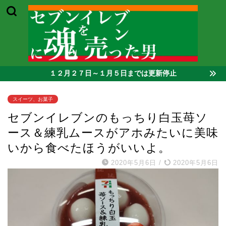
１２月２７日～１月５日までは更新停止
スイーツ、お菓子
セブンイレブンのもっちり白玉苺ソ
ース＆練乳ムースがアホみたいに美味
いから食べたほうがいいよ。
2020年5月6日
/
2020年5月6日