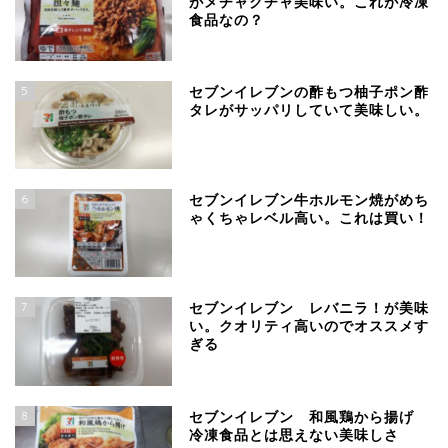
がメチャクチャ美味い。これが冷凍
食品なの？
5
セブンイレブンの酢もつ柚子ポン酢
タレがサッパリしていて美味しい。
6
セブンイレブン牛ホルモン焼がめち
ゃくちゃレベル高い。これは買い！
7
セブンイレブン レバニラ！が美味
い。クオリティ高いのでオススメす
ぎる
8
セブンイレブン 和風鶏から揚げ
冷凍食品とは思えない美味しさ