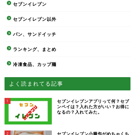
セブンイレブン
セブンイレブン以外
パン、サンドイッチ
ランキング、まとめ
冷凍食品、カップ麺
よく読まれてる記事
1
セブンイレブンアプリって何？セブ
ンペイは？入れた方がいい？お得に
なるの？入れてみた。
2
セブンイレブン小籠包がめちゃくち