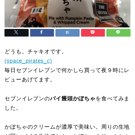
どうも。チャキオです。
(space_pirates_c)
毎日セブンイレブンで何かしら買って夜９時にレ
ビューあげてます。
セブンイレブンの
パイ饅頭かぼちゃ
を食べてみま
した。
かぼちゃのクリームが濃厚で美味い。周りの生地