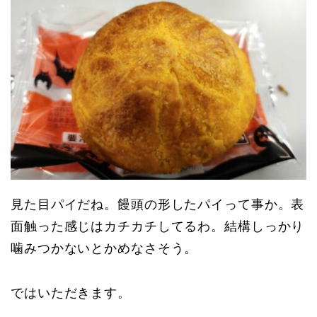
見た目パイだね。饅頭の形したパイって事か。表
面触った感じはカチカチしてるわ。結構しっかり
噛みつかないとかめなさそう。
ではいただきます。