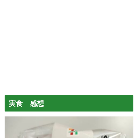
実食 感想