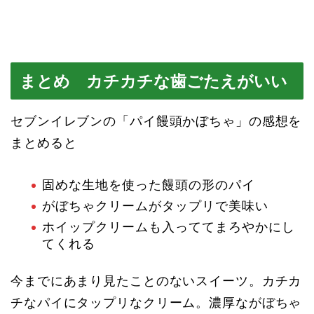
まとめ カチカチな歯ごたえがいい
セブンイレブンの「パイ饅頭かぼちゃ」の感想を
まとめると
固めな生地を使った饅頭の形のパイ
がぼちゃクリームがタップリで美味い
ホイップクリームも入っててまろやかにし
てくれる
今までにあまり見たことのないスイーツ。カチカ
チなパイにタップリなクリーム。濃厚ながぼちゃ