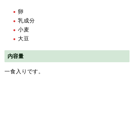
卵
乳成分
小麦
大豆
内容量
一食入りです。