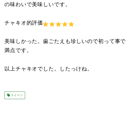
の味わいで美味しいです。
チャキオ的評価
美味しかった。歯ごたえも珍しいので初って事で
満点です。
以上チャキオでした。したっけね。
スイーツ