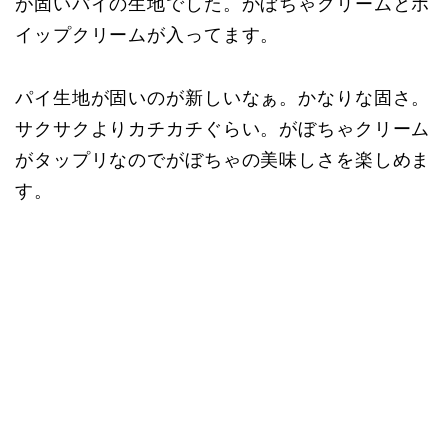
が固いパイの生地でした。かぼちゃクリームとホ
イップクリームが入ってます。
パイ生地が固いのが新しいなぁ。かなりな固さ。
サクサクよりカチカチぐらい。がぼちゃクリーム
がタップリなのでがぼちゃの美味しさを楽しめま
す。