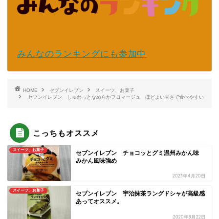
みんなのランキングにも参加中
HOME
セブンイレブン
スイーツ、お菓子
セブンイレブン しゅわっとなめらかフロマージュ ほどよい甘さで食べやすい
こっちもオススメ
スイーツ、お菓子
セブンイレブン チョコッとグミ温州みかん味
みかん風味強め
2023年4月20日
スイーツ、お菓子
セブンイレブン 宇治抹茶ラングドシャが高級感
あってオススメ。
2020年8月22日