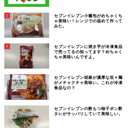
2
セブンイレブン小籠包がめちゃくち
ゃ美味い！レンジでの温めて作って
みた。
3
セブンイレブンに焼き芋が冷凍食品
で売ってるの知ってます？めちゃく
ちゃ美味いんですよ。
4
セブンイレブン胡麻が濃厚な坦々麺
がメチャクチャ美味い。これが冷凍
食品なの？
5
セブンイレブンの酢もつ柚子ポン酢
タレがサッパリしていて美味しい。