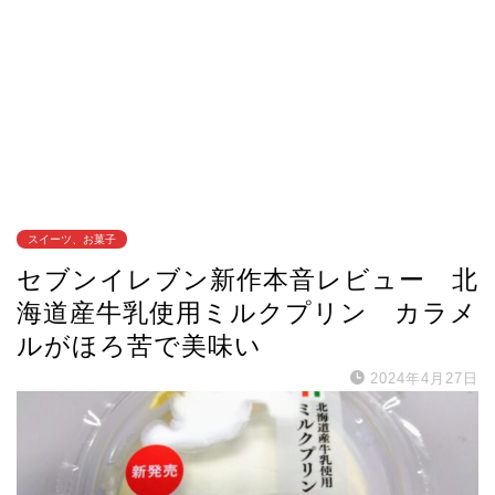
スイーツ、お菓子
セブンイレブン新作本音レビュー 北
海道産牛乳使用ミルクプリン カラメ
ルがほろ苦で美味い
2024年4月27日