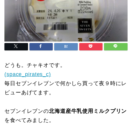
どうも。チャキオです。
(space_pirates_c)
毎日セブンイレブンで何かしら買って夜９時にレ
ビューあげてます。
セブンイレブンの
北海道産牛乳使用ミルクプリン
を食べてみました。