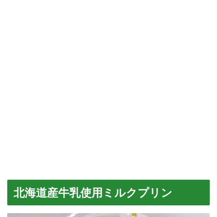
北海道産牛乳使用ミルクプリン