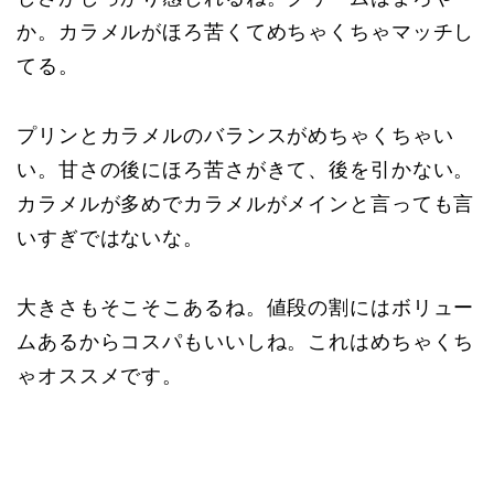
か。カラメルがほろ苦くてめちゃくちゃマッチし
てる。
プリンとカラメルのバランスがめちゃくちゃい
い。甘さの後にほろ苦さがきて、後を引かない。
カラメルが多めでカラメルがメインと言っても言
いすぎではないな。
大きさもそこそこあるね。値段の割にはボリュー
ムあるからコスパもいいしね。これはめちゃくち
ゃオススメです。