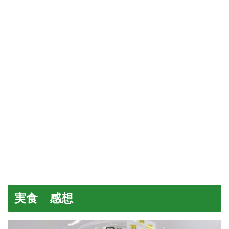
実食 感想