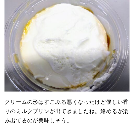
クリームの形はすこぶる悪くなったけど優しい香
りのミルクプリンが出てきましたね。絡めるが染
み出てるのが美味しそう。