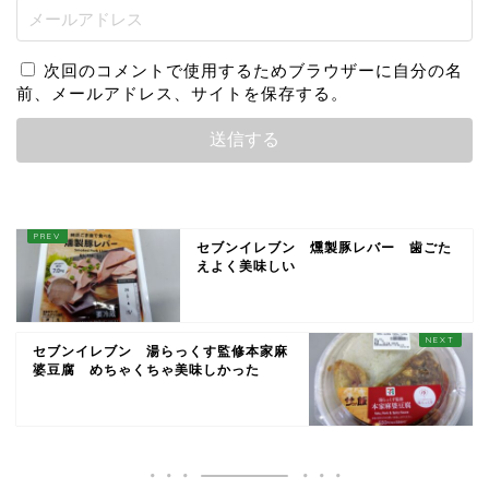
次回のコメントで使用するためブラウザーに自分の名
前、メールアドレス、サイトを保存する。
セブンイレブン 燻製豚レバー 歯ごた
えよく美味しい
セブンイレブン 湯らっくす監修本家麻
婆豆腐 めちゃくちゃ美味しかった