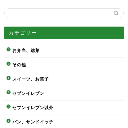
カテゴリー
お弁当、総菜
その他
スイーツ、お菓子
セブンイレブン
セブンイレブン以外
パン、サンドイッチ