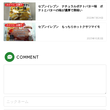
スイーツ、お菓子
セブンイレブン ナチュラルポテトバター味 ポ
テトとバターの味が濃厚で美味い
2022年7月24日
スイーツ、お菓子
セブンイレブン もっちりホットクサツマイモ
2025年10月2日
COMMENT