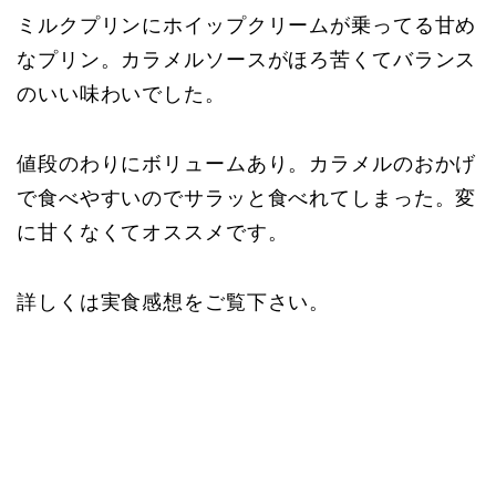
ミルクプリンにホイップクリームが乗ってる甘め
なプリン。カラメルソースがほろ苦くてバランス
のいい味わいでした。
値段のわりにボリュームあり。カラメルのおかげ
で食べやすいのでサラッと食べれてしまった。変
に甘くなくてオススメです。
詳しくは実食感想をご覧下さい。