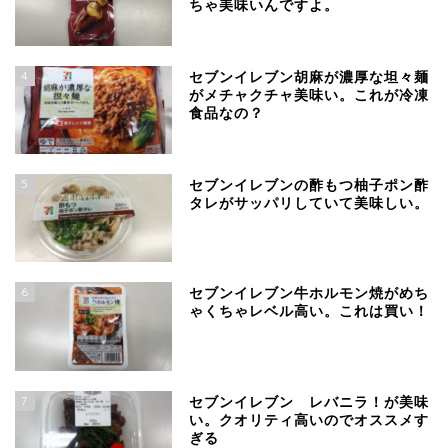
ちゃ美味いんですよ。
4
セブンイレブン胡麻が濃厚な坦々麺
がメチャクチャ美味い。これが冷凍
食品なの？
5
セブンイレブンの酢もつ柚子ポン酢
タレがサッパリしていて美味しい。
6
セブンイレブン牛ホルモン焼がめち
ゃくちゃレベル高い。これは買い！
7
セブンイレブン レバニラ！が美味
い。クオリティ高いのでオススメす
ぎる