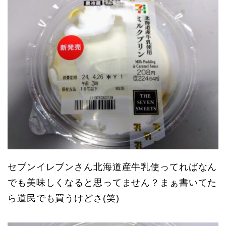
セブンイレブンさん北海道産牛乳使ってればなん
でも美味しくなると思ってません？まぁ書いてた
ら道民でも買うけどさ(笑)