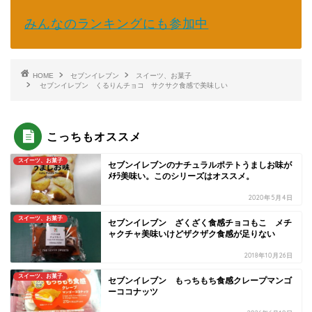
みんなのランキングにも参加中
HOME
セブンイレブン
スイーツ、お菓子
セブンイレブン くるりんチョコ サクサク食感で美味しい
こっちもオススメ
スイーツ、お菓子
セブンイレブンのナチュラルポテトうましお味が
ﾒﾁﾗ美味い。このシリーズはオススメ。
2020年5月4日
スイーツ、お菓子
セブンイレブン ざくざく食感チョコもこ メチ
ャクチャ美味いけどザクザク食感が足りない
2018年10月26日
スイーツ、お菓子
セブンイレブン もっちもち食感クレープマンゴ
ーココナッツ