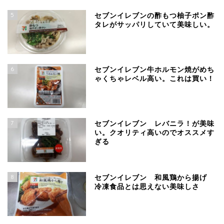
5
セブンイレブンの酢もつ柚子ポン酢
タレがサッパリしていて美味しい。
6
セブンイレブン牛ホルモン焼がめち
ゃくちゃレベル高い。これは買い！
7
セブンイレブン レバニラ！が美味
い。クオリティ高いのでオススメす
ぎる
8
セブンイレブン 和風鶏から揚げ
冷凍食品とは思えない美味しさ