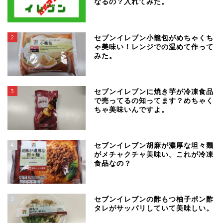
なるの？入れてみた。
2
セブンイレブン小籠包がめちゃくち
ゃ美味い！レンジでの温めて作って
みた。
3
セブンイレブンに焼き芋が冷凍食品
で売ってるの知ってます？めちゃく
ちゃ美味いんですよ。
4
セブンイレブン胡麻が濃厚な坦々麺
がメチャクチャ美味い。これが冷凍
食品なの？
5
セブンイレブンの酢もつ柚子ポン酢
タレがサッパリしていて美味しい。