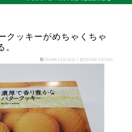
ークッキーがめちゃくちゃ
る。
2018年12月16日
/
2019年3月29日