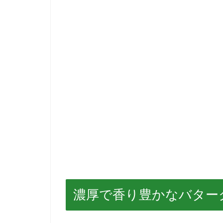
濃厚で香り豊かなバター