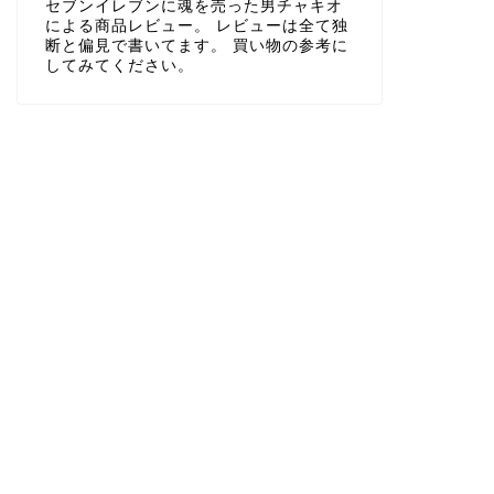
セブンイレブンに魂を売った男チャキオ
による商品レビュー。 レビューは全て独
断と偏見で書いてます。 買い物の参考に
してみてください。