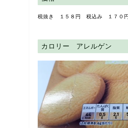
税抜き １５８円 税込み １７０
カロリー アレルゲン