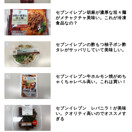
4
セブンイレブン胡麻が濃厚な坦々麺
がメチャクチャ美味い。これが冷凍
食品なの？
5
セブンイレブンの酢もつ柚子ポン酢
タレがサッパリしていて美味しい。
6
セブンイレブン牛ホルモン焼がめち
ゃくちゃレベル高い。これは買い！
7
セブンイレブン レバニラ！が美味
い。クオリティ高いのでオススメす
ぎる