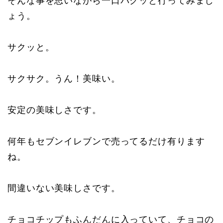
そんな事を思いながら一口パクッと行ってみまし
ょう。
サクッと。
サクサク。うん！美味い。
安定の美味しさです。
何年もセブンイレブンで売ってるだけ有ります
ね。
間違いない美味しさです。
チョコチップもふんだんに入っていて、チョコの