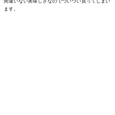
間違いない美味しさなのでついつい買ってしまい
ます。