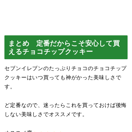
まとめ 定番だからこそ安心して買
えるチョコチップクッキー
セブンイレブンのたっぷりチョコのチョコチップ
クッキーはいつ買っても神がかった美味しさで
す。
ど定番なので、迷ったらこれを買っておけば後悔
しない美味しさでオススメです。