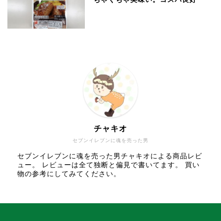
チャキオ
セブンイレブンに魂を売った男
セブンイレブンに魂を売った男チャキオによる商品レビ
ュー。 レビューは全て独断と偏見で書いてます。 買い
物の参考にしてみてください。