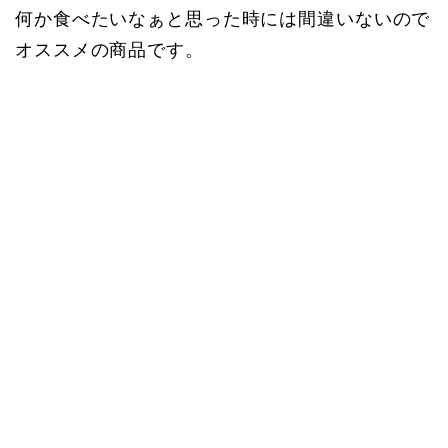
何か食べたいなぁと思った時には間違いないので
オススメの商品です。