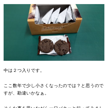
中は２つ入りです。
ここ数年で少し小さくなったのでは？と思うので
すが、勘違いかなぁ。