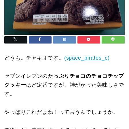
どうも。チャキオです。
(space_pirates_c)
セブンイレブンの
たっぷりチョコのチョコチップ
クッキー
はど定番ですが、神がかった美味しさで
す。
やっぱりこれだよね！って言うんでしょうか。