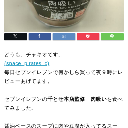
どうも。チャキオです。
(space_pirates_c)
毎日セブンイレブンで何かしら買って夜９時にレ
ビューあげてます。
セブンイレブンの
千とせ本店監修 肉吸い
を食べ
てみました。
醤油ベースのスープに肉や豆腐が入ってるスー