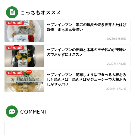
こっちもオススメ
お弁当、総菜
セブンイレブン 帯広の味炭火焼き豚丼ぶたはげ
監修 まぁまぁ美味い
2023年8月25日
お弁当、総菜
セブンイレブンの豚肉と木耳の玉子炒めが美味い
のでおかずにオススメ
2020年9月12日
お弁当、総菜
セブンイレブン 昆布しょうゆで食べる大根おろ
しと焼きさば 焼きさばがジューシーで大根おろ
しがサッパリ
2021年12月21日
COMMENT