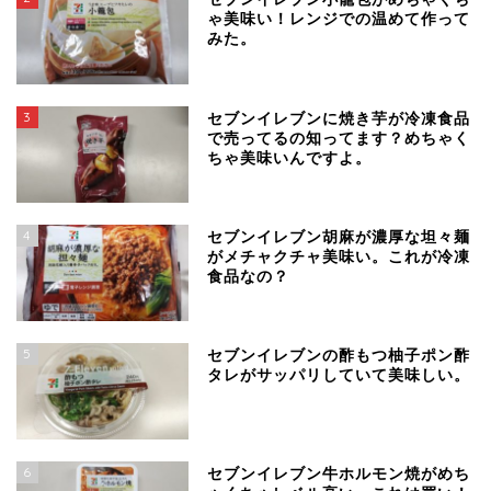
ゃ美味い！レンジでの温めて作って
みた。
3
セブンイレブンに焼き芋が冷凍食品
で売ってるの知ってます？めちゃく
ちゃ美味いんですよ。
4
セブンイレブン胡麻が濃厚な坦々麺
がメチャクチャ美味い。これが冷凍
食品なの？
5
セブンイレブンの酢もつ柚子ポン酢
タレがサッパリしていて美味しい。
6
セブンイレブン牛ホルモン焼がめち