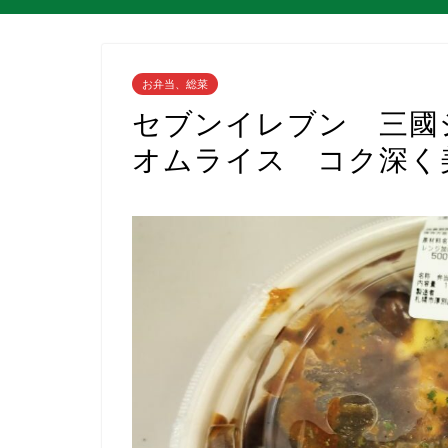
お弁当、総菜
セブンイレブン 三國
オムライス コク深く