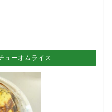
チューオムライス