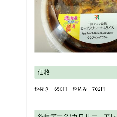
価格
税抜き 650円 税込み 702円
各種データ(カロリー アレ