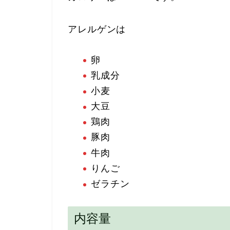
アレルゲンは
卵
乳成分
小麦
大豆
鶏肉
豚肉
牛肉
りんご
ゼラチン
内容量