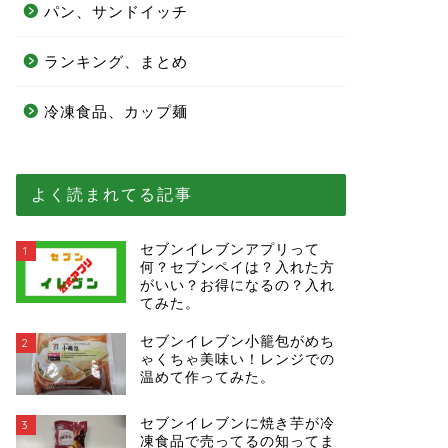
パン、サンドイッチ
ランキング、まとめ
冷凍食品、カップ麺
よく読まれてる記事
セブンイレブンアプリって
1
何？セブンペイは？入れた方
がいい？お得になるの？入れ
てみた。
セブンイレブン小籠包がめち
2
ゃくちゃ美味い！レンジでの
温めて作ってみた。
セブンイレブンに焼き芋が冷
3
凍食品で売ってるの知ってま