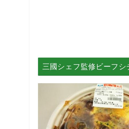
三國シェフ監修ビーフシ