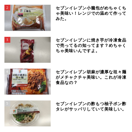
2
セブンイレブン小籠包がめちゃくち
ゃ美味い！レンジでの温めて作って
みた。
3
セブンイレブンに焼き芋が冷凍食品
で売ってるの知ってます？めちゃく
ちゃ美味いんですよ。
4
セブンイレブン胡麻が濃厚な坦々麺
がメチャクチャ美味い。これが冷凍
食品なの？
5
セブンイレブンの酢もつ柚子ポン酢
タレがサッパリしていて美味しい。