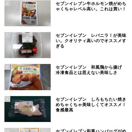
6
セブンイレブン牛ホルモン焼がめち
ゃくちゃレベル高い。これは買い！
7
セブンイレブン レバニラ！が美味
い。クオリティ高いのでオススメす
ぎる
8
セブンイレブン 和風鶏から揚げ
冷凍食品とは思えない美味しさ
9
セブンイレブン しろもちたい焼き
めちゃくちゃ美味しくてオススメ！
食感最高
10
セブンイレブン和風ハンバーグがめ