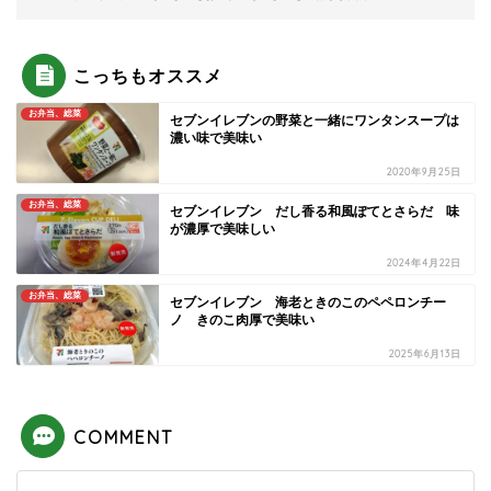
こっちもオススメ
お弁当、総菜
セブンイレブンの野菜と一緒にワンタンスープは
濃い味で美味い
2020年9月25日
お弁当、総菜
セブンイレブン だし香る和風ぽてとさらだ 味
が濃厚で美味しい
2024年4月22日
お弁当、総菜
セブンイレブン 海老ときのこのペペロンチー
ノ きのこ肉厚で美味い
2025年6月13日
COMMENT