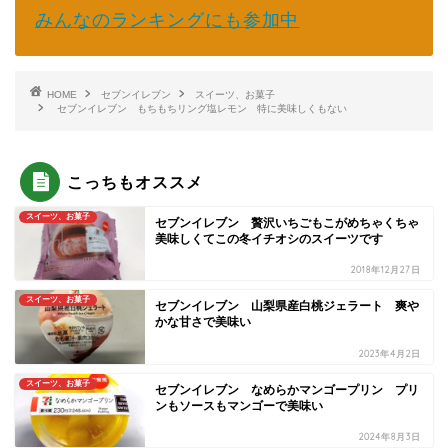
みんなのランキングにも参加中
HOME
セブンイレブン
スイーツ、お菓子
セブンイレブン もちもちリング塩レモン 特に美味しくもない
こっちもオススメ
スイーツ、お菓子
セブンイレブン 贅沢いちごもこがめちゃくちゃ
美味しくてこの冬イチオシのスイーツです
2018年12月27日
スイーツ、お菓子
セブンイレブン 山梨県産白桃ジェラート 爽や
かな甘さで美味い
2023年4月2日
スイーツ、お菓子
セブンイレブン なめらかマンゴープリン プリ
ンもソースもマンゴーで美味い
2024年8月3日