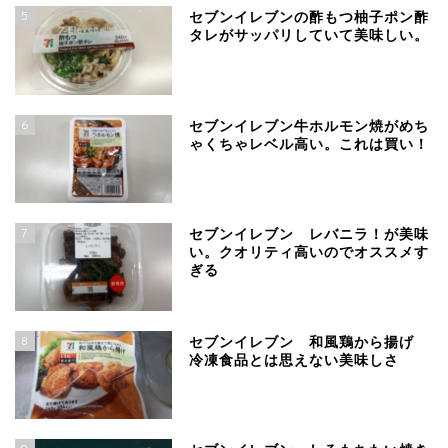
5
セブンイレブンの酢もつ柚子ポン酢
タレがサッパリしていて美味しい。
6
セブンイレブン牛ホルモン焼がめち
ゃくちゃレベル高い。これは買い！
7
セブンイレブン レバニラ！が美味
い。クオリティ高いのでオススメす
ぎる
8
セブンイレブン 和風鶏から揚げ
冷凍食品とは思えない美味しさ