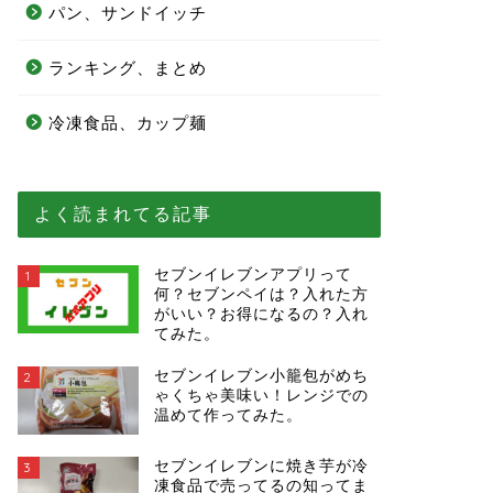
パン、サンドイッチ
ランキング、まとめ
冷凍食品、カップ麺
よく読まれてる記事
セブンイレブンアプリって
1
何？セブンペイは？入れた方
がいい？お得になるの？入れ
てみた。
セブンイレブン小籠包がめち
2
ゃくちゃ美味い！レンジでの
温めて作ってみた。
セブンイレブンに焼き芋が冷
3
凍食品で売ってるの知ってま