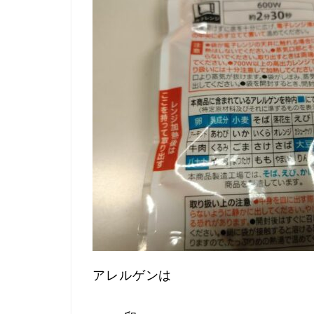
アレルゲンは