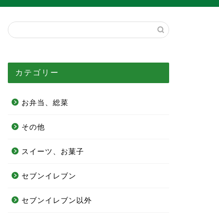
カテゴリー
お弁当、総菜
その他
スイーツ、お菓子
セブンイレブン
セブンイレブン以外