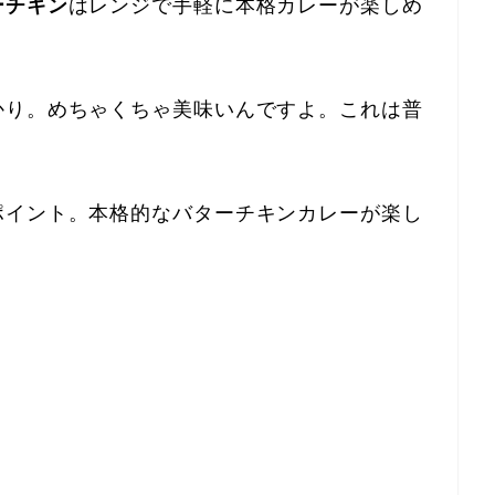
ーチキン
はレンジで手軽に本格カレーが楽しめ
かり。めちゃくちゃ美味いんですよ。これは普
ポイント。本格的なバターチキンカレーが楽し