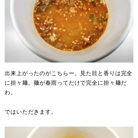
出来上がったのがこちらー。見た目と香りは完全
に担々麺。麺が春雨ってだけで完全に担々麺だ
わ。
ではいただきます。