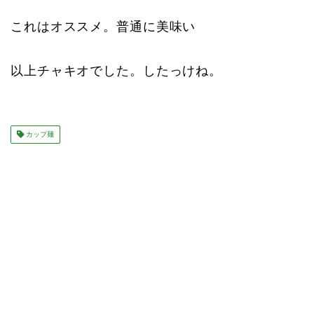
これはオススメ。普通に美味い
以上チャキオでした。したっけね。
カップ麺