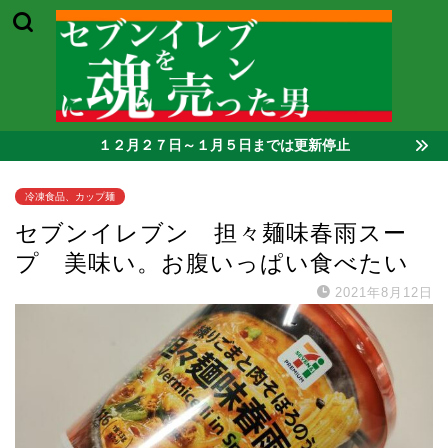
１２月２７日～１月５日までは更新停止
冷凍食品、カップ麺
セブンイレブン 担々麺味春雨スー
プ 美味い。お腹いっぱい食べたい
2021年8月12日