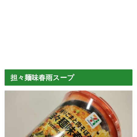
担々麺味春雨スープ