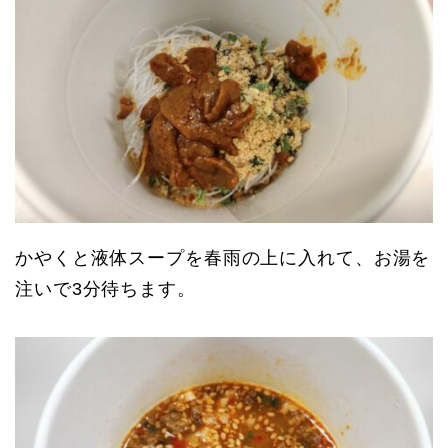
かやくと液体スープを春雨の上に入れて、お湯を
注いで3分待ちます。