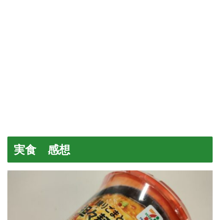
実食 感想