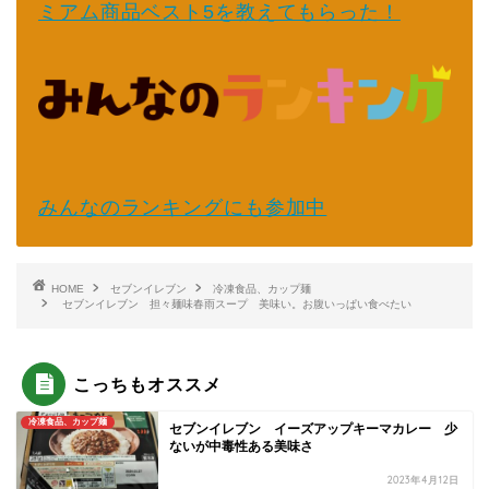
ミアム商品ベスト5を教えてもらった！
みんなのランキングにも参加中
HOME
セブンイレブン
冷凍食品、カップ麺
セブンイレブン 担々麺味春雨スープ 美味い。お腹いっぱい食べたい
こっちもオススメ
冷凍食品、カップ麺
セブンイレブン イーズアップキーマカレー 少
ないが中毒性ある美味さ
2023年4月12日