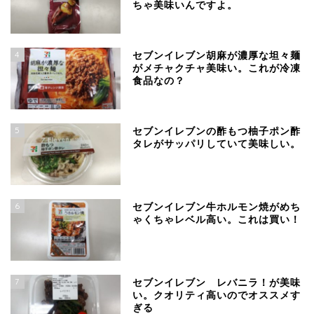
ちゃ美味いんですよ。
4
セブンイレブン胡麻が濃厚な坦々麺
がメチャクチャ美味い。これが冷凍
食品なの？
5
セブンイレブンの酢もつ柚子ポン酢
タレがサッパリしていて美味しい。
6
セブンイレブン牛ホルモン焼がめち
ゃくちゃレベル高い。これは買い！
7
セブンイレブン レバニラ！が美味
い。クオリティ高いのでオススメす
ぎる