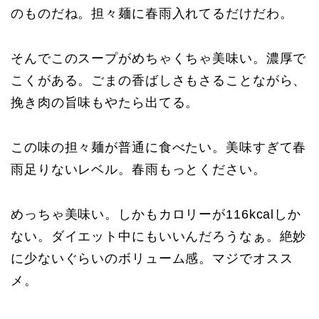
のものだね。担々麺に春雨入れてるだけだわ。
そんでこのスープがめちゃくちゃ美味い。濃厚で
こくがある。ごまの香ばしさもさることながら、
挽き肉の旨味もやたら出てる。
この味の担々麺が普通に食べたい。美味すぎて春
雨足りないレベル。春雨もっとください。
めっちゃ美味い。しかもカロリーが116kcalしか
ない。ダイエット中にもいいんだろうなぁ。絶妙
に少ないぐらいのボリューム感。マジでオスス
メ。