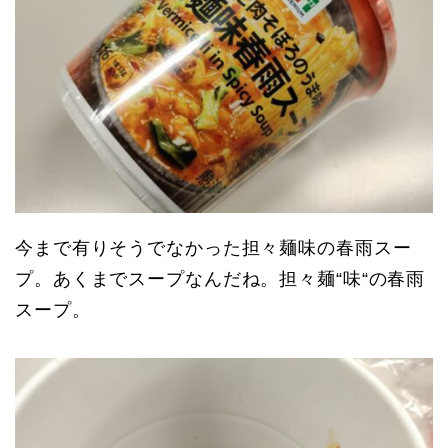
今まで有りそうでなかった担々麺味の春雨スー
プ。あくまでスープなんだね。担々麺“味“の春雨
スープ。