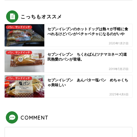
こっちもオススメ
パン、サンドイッチ
セブンイレブンのホットドッグは熱々が手軽に食
べれるけどパンがベチャベチャになるのがいや
2020年1月21日
パン、サンドイッチ
セブンイレブン ちくわぱん(ツナマヨネーズ)道
民熱愛のパンが登場。
2019年3月23日
パン、サンドイッチ
セブンイレブン あんバター塩パン めちゃくち
ゃ美味しい
2025年4月6日
COMMENT