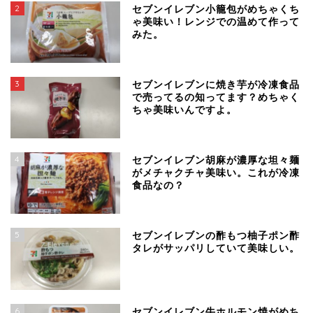
2
セブンイレブン小籠包がめちゃくち
ゃ美味い！レンジでの温めて作って
みた。
3
セブンイレブンに焼き芋が冷凍食品
で売ってるの知ってます？めちゃく
ちゃ美味いんですよ。
4
セブンイレブン胡麻が濃厚な坦々麺
がメチャクチャ美味い。これが冷凍
食品なの？
5
セブンイレブンの酢もつ柚子ポン酢
タレがサッパリしていて美味しい。
6
セブンイレブン牛ホルモン焼がめち