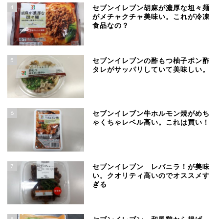
4
セブンイレブン胡麻が濃厚な坦々麺
がメチャクチャ美味い。これが冷凍
食品なの？
5
セブンイレブンの酢もつ柚子ポン酢
タレがサッパリしていて美味しい。
6
セブンイレブン牛ホルモン焼がめち
ゃくちゃレベル高い。これは買い！
7
セブンイレブン レバニラ！が美味
い。クオリティ高いのでオススメす
ぎる
8