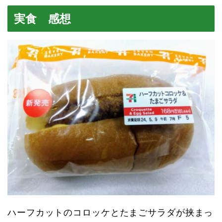
実食 感想
ハーフカットのコロッケとたまごサラダが挟まっ