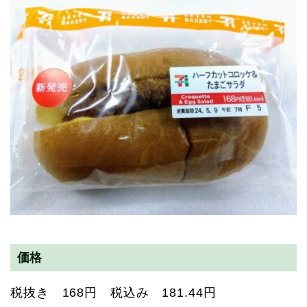
価格
税抜き 168円 税込み 181.44円