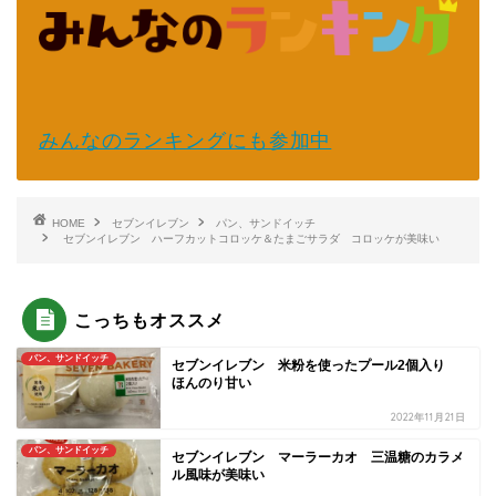
みんなのランキングにも参加中
HOME
セブンイレブン
パン、サンドイッチ
セブンイレブン ハーフカットコロッケ＆たまごサラダ コロッケが美味い
こっちもオススメ
パン、サンドイッチ
セブンイレブン 米粉を使ったプール2個入り
ほんのり甘い
2022年11月21日
パン、サンドイッチ
セブンイレブン マーラーカオ 三温糖のカラメ
ル風味が美味い