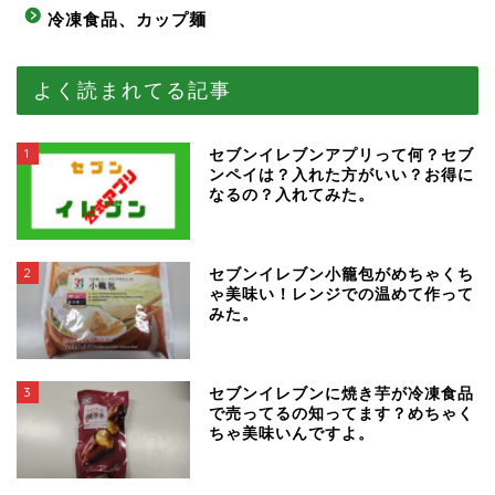
冷凍食品、カップ麺
よく読まれてる記事
1
セブンイレブンアプリって何？セブ
ンペイは？入れた方がいい？お得に
なるの？入れてみた。
2
セブンイレブン小籠包がめちゃくち
ゃ美味い！レンジでの温めて作って
みた。
3
セブンイレブンに焼き芋が冷凍食品
で売ってるの知ってます？めちゃく
ちゃ美味いんですよ。