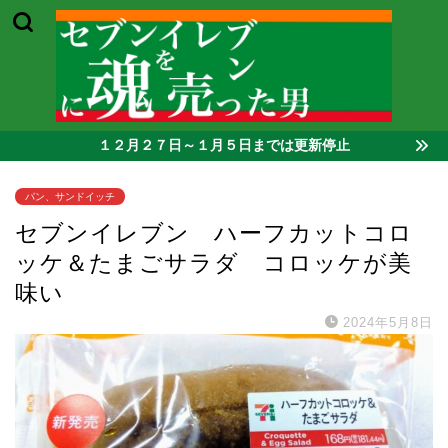
１２月２７日～１月５日までは更新停止
パン、サンドイッチ
セブンイレブン ハーフカットコロ
ッケ＆たまごサラダ コロッケが美
味い
2024年5月8日