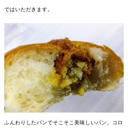
ではいただきます。
ふんわりしたパンでそこそこ美味しいパン。コロ