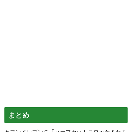
まとめ
セブンイレブンの「ハーフカットコロッケ＆たま