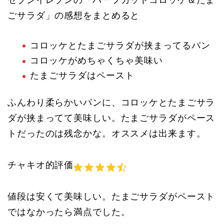
ごサラダ」の感想をまとめると
コロッケとたまごサラダが挟まってるパン
コロッケがめちゃくちゃ美味い
たまごサラダはペースト
ふんわり柔らかいパンに、コロッケとたまごサラ
ダが挟まってて美味しい。たまごサラダがペース
トだったのは残念かな。オススメは出来ます。
チャキオ的評価
値段は安くて美味しい。たまごサラダがペースト
ではなかったら満点でした。