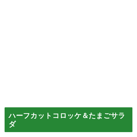
ハーフカットコロッケ＆たまごサラ
ダ