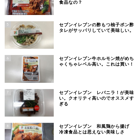
食品なの？
5
セブンイレブンの酢もつ柚子ポン酢
タレがサッパリしていて美味しい。
6
セブンイレブン牛ホルモン焼がめち
ゃくちゃレベル高い。これは買い！
7
セブンイレブン レバニラ！が美味
い。クオリティ高いのでオススメす
ぎる
8
セブンイレブン 和風鶏から揚げ
冷凍食品とは思えない美味しさ