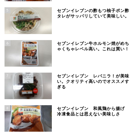
5
セブンイレブンの酢もつ柚子ポン酢
タレがサッパリしていて美味しい。
6
セブンイレブン牛ホルモン焼がめち
ゃくちゃレベル高い。これは買い！
7
セブンイレブン レバニラ！が美味
い。クオリティ高いのでオススメす
ぎる
8
セブンイレブン 和風鶏から揚げ
冷凍食品とは思えない美味しさ