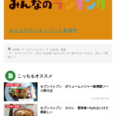
みんなのランキングにも参加中
HOME
セブンイレブン
お弁当、総菜
セブンイレブン 冷たいまま食べるタレザンギ一味マヨネーズ入り 冷たくて美
味しい
こっちもオススメ
お弁当、総菜
セブンイレブン ボリュームメジャー級満腹ソー
ス焼そば
2025年7月14日
お弁当、総菜
セブンイレブン カスレ 普段食べなれないけど
美味しい