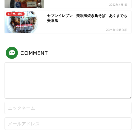
2022年4月1日
お弁当、総菜
セブンイレブン 美唄風焼き鳥そば あくまでも
美唄風
2024年10月26日
COMMENT