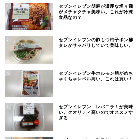
4
セブンイレブン胡麻が濃厚な坦々麺
がメチャクチャ美味い。これが冷凍
食品なの？
5
セブンイレブンの酢もつ柚子ポン酢
タレがサッパリしていて美味しい。
6
セブンイレブン牛ホルモン焼がめち
ゃくちゃレベル高い。これは買い！
7
セブンイレブン レバニラ！が美味
い。クオリティ高いのでオススメす
ぎる