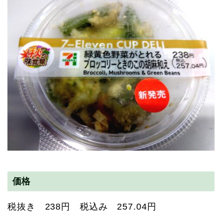
価格
税抜き 238円 税込み 257.04円