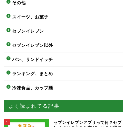
その他
スイーツ、お菓子
セブンイレブン
セブンイレブン以外
パン、サンドイッチ
ランキング、まとめ
冷凍食品、カップ麺
よく読まれてる記事
1
セブンイレブンアプリって何？セブ