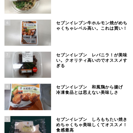
6
セブンイレブン牛ホルモン焼がめち
ゃくちゃレベル高い。これは買い！
7
セブンイレブン レバニラ！が美味
い。クオリティ高いのでオススメす
ぎる
8
セブンイレブン 和風鶏から揚げ
冷凍食品とは思えない美味しさ
9
セブンイレブン しろもちたい焼き
めちゃくちゃ美味しくてオススメ！
食感最高