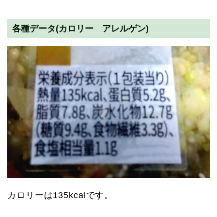
各種データ(カロリー アレルゲン)
カロリーは135kcalです。