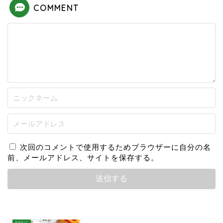
COMMENT
次回のコメントで使用するためブラウザーに自分の名
前、メールアドレス、サイトを保存する。