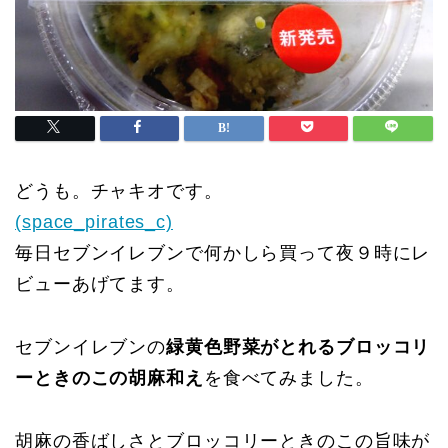
どうも。チャキオです。
(space_pirates_c)
毎日セブンイレブンで何かしら買って夜９時にレ
ビューあげてます。
セブンイレブンの
緑黄色野菜がとれるブロッコリ
ーときのこの胡麻和え
を食べてみました。
胡麻の香ばしさとブロッコリーときのこの旨味が