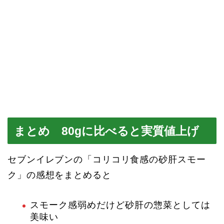
まとめ 80gに比べると実質値上げ
セブンイレブンの「コリコリ食感の砂肝スモー
ク」の感想をまとめると
スモーク感弱めだけど砂肝の惣菜としては
美味い