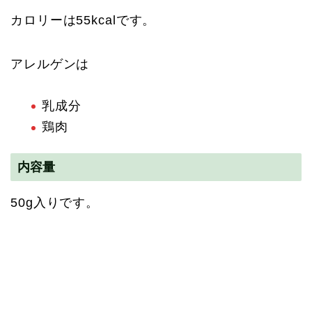
カロリーは55kcalです。
アレルゲンは
乳成分
鶏肉
内容量
50g入りです。