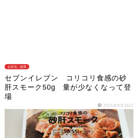
お弁当、総菜
セブンイレブン コリコリ食感の砂
肝スモーク50g 量が少なくなって登
場
2021年8月16日