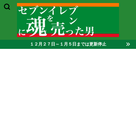
１２月２７日～１月５日までは更新停止