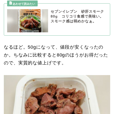
セブンイレブン 砂肝スモーク
80g コリコリ食感で美味い。
スモーク感は弱めかなぁ。
なるほど。50gになって、値段が安くなったの
か。ちなみに比較すると80gのほうがお得だった
ので、実質的な値上げです。