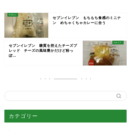
セブンイレブン もちもち食感のミニナ
ン めちゃくちゃカレーに合う
セブンイレブン 糖質を控えたチーズブ
レッド チーズの風味豊かだけど粉っ
ぽ...
カテゴリー