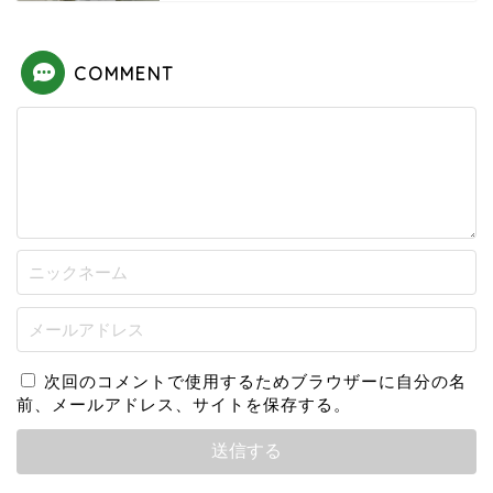
COMMENT
次回のコメントで使用するためブラウザーに自分の名
前、メールアドレス、サイトを保存する。