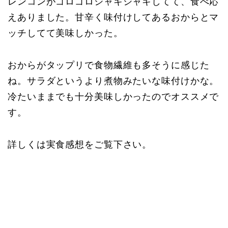
レンコンがゴロゴロシャキシャキしてて、食べ応
えありました。甘辛く味付けしてあるおからとマ
ッチしてて美味しかった。
おからがタップリで食物繊維も多そうに感じた
ね。サラダというより煮物みたいな味付けかな。
冷たいままでも十分美味しかったのでオススメで
す。
詳しくは実食感想をご覧下さい。