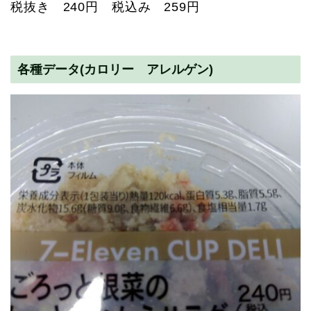
税抜き 240円 税込み 259円
各種データ(カロリー アレルゲン)