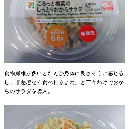
食物繊維が多いとなんか身体に良さそうに感じる
し、罪悪感なく食べれるよね。と言うわけでおか
らのサラダを購入。