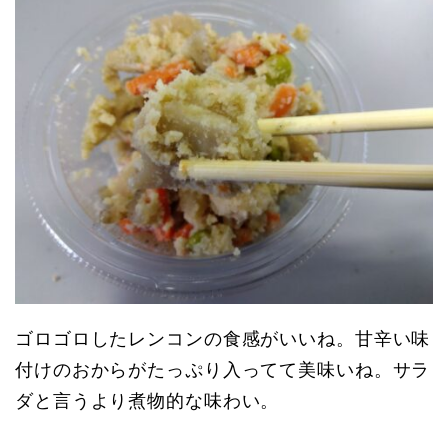
ゴロゴロしたレンコンの食感がいいね。甘辛い味
付けのおからがたっぷり入ってて美味いね。サラ
ダと言うより煮物的な味わい。