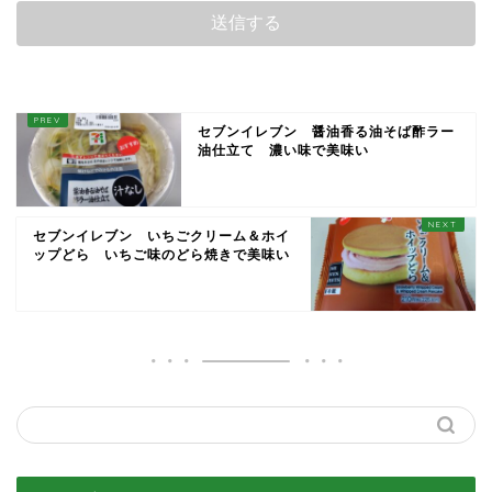
セブンイレブン 醤油香る油そば酢ラー
油仕立て 濃い味で美味い
セブンイレブン いちごクリーム＆ホイ
ップどら いちご味のどら焼きで美味い