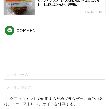
セブンイレブン かつお節の効いたなめこおろ
し ねばねばたっぷりで美味い
2023年10月21日
COMMENT
次回のコメントで使用するためブラウザーに自分の名
前、メールアドレス、サイトを保存する。