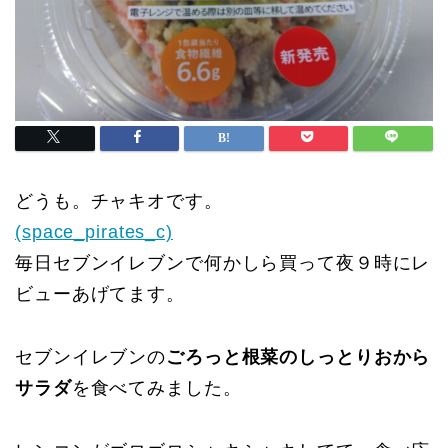
どうも。チャキオです。
(space_pirates_c)
毎日セブンイレブンで何かしら買って夜９時にレ
ビューあげてます。
セブンイレブンの
ごろっと根菜のしっとりおから
サラダ
を食べてみました。