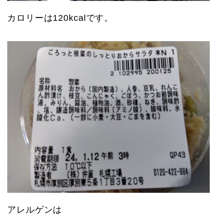
カロリーは120kcalです。
アレルゲンは