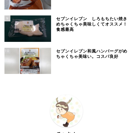
9
セブンイレブン しろもちたい焼き
めちゃくちゃ美味しくてオススメ！
食感最高
10
セブンイレブン和風ハンバーグがめ
ちゃくちゃ美味い。コスパ良好