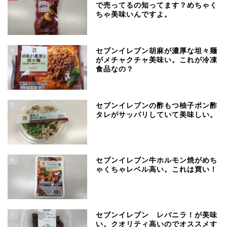
で売ってるの知ってます？めちゃく
ちゃ美味いんですよ。
4
セブンイレブン胡麻が濃厚な坦々麺
がメチャクチャ美味い。これが冷凍
食品なの？
5
セブンイレブンの酢もつ柚子ポン酢
タレがサッパリしていて美味しい。
6
セブンイレブン牛ホルモン焼がめち
ゃくちゃレベル高い。これは買い！
7
セブンイレブン レバニラ！が美味
い。クオリティ高いのでオススメす