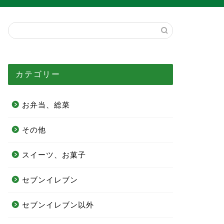
カテゴリー
お弁当、総菜
その他
スイーツ、お菓子
セブンイレブン
セブンイレブン以外