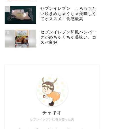
セブンイレブン しろもちた
9
い焼きめちゃくちゃ美味しく
てオススメ！食感最高
セブンイレブン和風ハンバー
10
グがめちゃくちゃ美味い。コ
スパ良好
チャキオ
セブンイレブンに魂を売った男