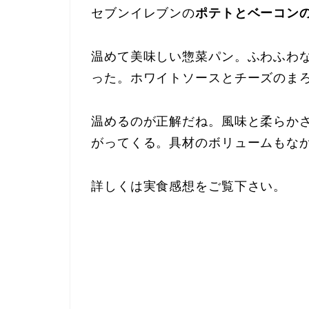
セブンイレブンの
ポテトとベーコン
温めて美味しい惣菜パン。ふわふわ
った。ホワイトソースとチーズのま
温めるのが正解だね。風味と柔らか
がってくる。具材のボリュームもな
詳しくは実食感想をご覧下さい。