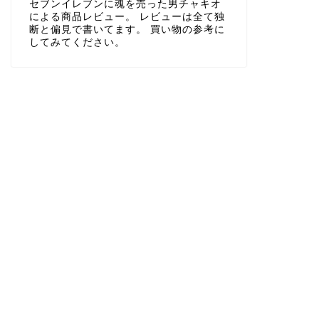
セブンイレブンに魂を売った男チャキオ
による商品レビュー。 レビューは全て独
断と偏見で書いてます。 買い物の参考に
してみてください。