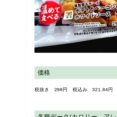
価格
税抜き 298円 税込み 321.84円
各種データ(カロリー アレ