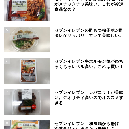
がメチャクチャ美味い。これが冷凍
食品なの？
5
セブンイレブンの酢もつ柚子ポン酢
タレがサッパリしていて美味しい。
6
セブンイレブン牛ホルモン焼がめち
ゃくちゃレベル高い。これは買い！
7
セブンイレブン レバニラ！が美味
い。クオリティ高いのでオススメす
ぎる
8
セブンイレブン 和風鶏から揚げ
冷凍食品とは思えない美味しさ