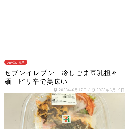
お弁当、総菜
セブンイレブン 冷しごま豆乳担々
麺 ピリ辛で美味い
2023年6月17日
/
2023年6月19日