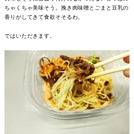
ちゃくちゃ美味そう。挽き肉味噌とごまと豆乳の
香りがしてきて食欲そそるわ。
ではいただきます。