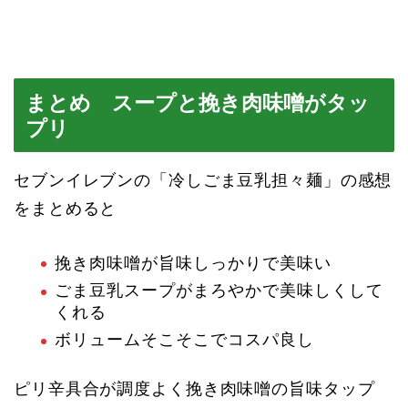
まとめ スープと挽き肉味噌がタッ
プリ
セブンイレブンの「冷しごま豆乳担々麺」の感想
をまとめると
挽き肉味噌が旨味しっかりで美味い
ごま豆乳スープがまろやかで美味しくして
くれる
ボリュームそこそこでコスパ良し
ピリ辛具合が調度よく挽き肉味噌の旨味タップ