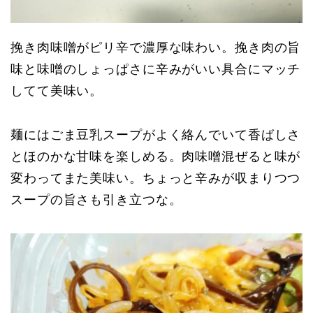
挽き肉味噌がピリ辛で濃厚な味わい。挽き肉の旨
味と味噌のしょっぱさに辛みがいい具合にマッチ
してて美味い。
麺にはごま豆乳スープがよく絡んでいて香ばしさ
とほのかな甘味を楽しめる。肉味噌混ぜると味が
変わってまた美味い。ちょっと辛みが収まりつつ
スープの旨さも引き立つな。