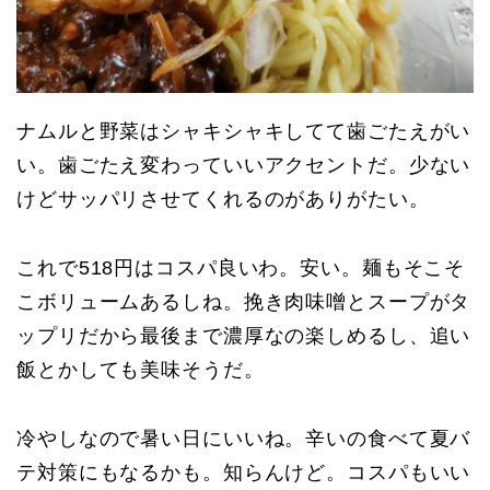
ナムルと野菜はシャキシャキしてて歯ごたえがい
い。歯ごたえ変わっていいアクセントだ。少ない
けどサッパリさせてくれるのがありがたい。
これで518円はコスパ良いわ。安い。麺もそこそ
こボリュームあるしね。挽き肉味噌とスープがタ
ップリだから最後まで濃厚なの楽しめるし、追い
飯とかしても美味そうだ。
冷やしなので暑い日にいいね。辛いの食べて夏バ
テ対策にもなるかも。知らんけど。コスパもいい