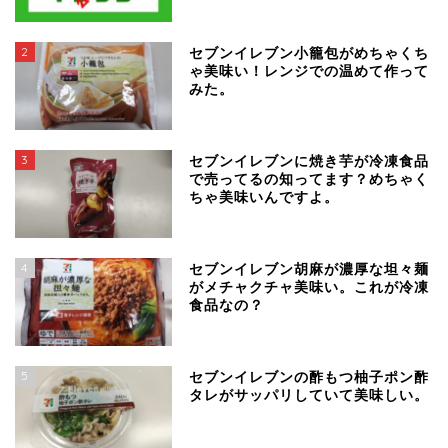
2
セブンイレブン小籠包がめちゃくち
ゃ美味い！レンジでの温めて作って
みた。
3
セブンイレブンに焼き芋が冷凍食品
で売ってるの知ってます？めちゃく
ちゃ美味いんですよ。
4
セブンイレブン胡麻が濃厚な坦々麺
がメチャクチャ美味い。これが冷凍
食品なの？
5
セブンイレブンの酢もつ柚子ポン酢
タレがサッパリしていて美味しい。