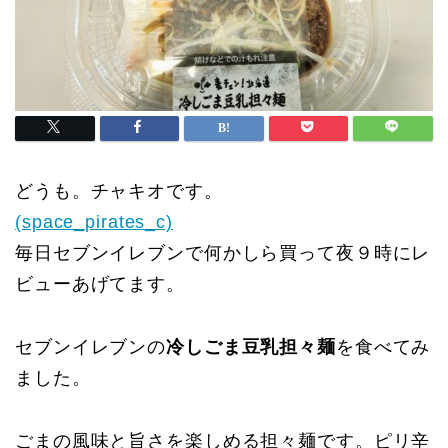
どうも。チャキオです。
(space_pirates_c)
毎日セブンイレブンで何かしら買って夜９時にレ
ビューあげてます。
セブンイレブンの
冷しごま豆乳担々麺
を食べてみ
ました。
ごまの風味と旨さを楽しめる担々麺です。ピリ辛