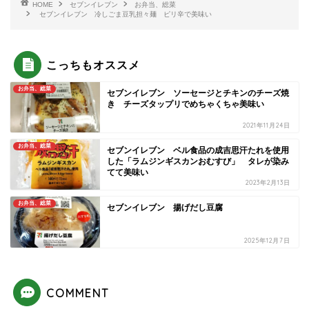
HOME
セブンイレブン
お弁当、総菜
セブンイレブン 冷しごま豆乳担々麺 ピリ辛で美味い
こっちもオススメ
お弁当、総菜
セブンイレブン ソーセージとチキンのチーズ焼
き チーズタップリでめちゃくちゃ美味い
2021年11月24日
お弁当、総菜
セブンイレブン ベル食品の成吉思汗たれを使用
した「ラムジンギスカンおむすび」 タレが染み
てて美味い
2023年2月13日
お弁当、総菜
セブンイレブン 揚げだし豆腐
2025年12月7日
COMMENT