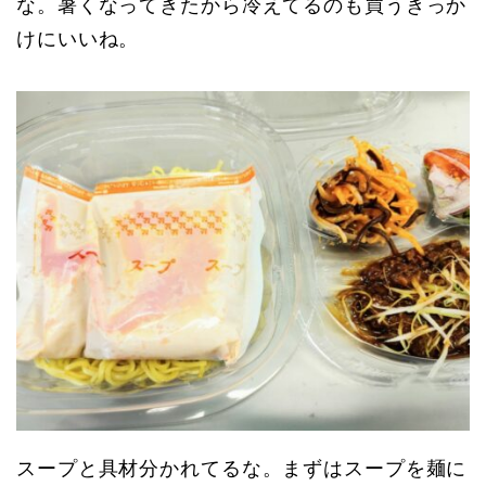
な。暑くなってきたから冷えてるのも買うきっか
けにいいね。
スープと具材分かれてるな。まずはスープを麺に