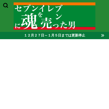
１２月２７日～１月５日までは更新停止