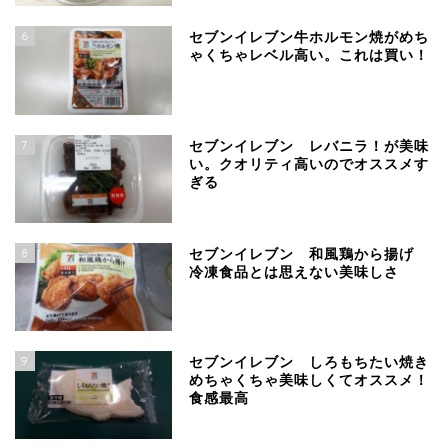
6
セブンイレブン牛ホルモン焼がめち
ゃくちゃレベル高い。これは買い！
7
セブンイレブン レバニラ！が美味
い。クオリティ高いのでオススメす
ぎる
8
セブンイレブン 和風鶏から揚げ
冷凍食品とは思えない美味しさ
9
セブンイレブン しろもちたい焼き
めちゃくちゃ美味しくてオススメ！
食感最高