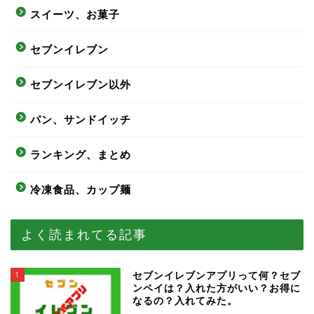
スイーツ、お菓子
セブンイレブン
セブンイレブン以外
パン、サンドイッチ
ランキング、まとめ
冷凍食品、カップ麺
よく読まれてる記事
1
セブンイレブンアプリって何？セブ
ンペイは？入れた方がいい？お得に
なるの？入れてみた。