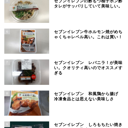
5
セブンイレブンの酢もつ柚子ポン酢
タレがサッパリしていて美味しい。
6
セブンイレブン牛ホルモン焼がめち
ゃくちゃレベル高い。これは買い！
7
セブンイレブン レバニラ！が美味
い。クオリティ高いのでオススメす
ぎる
8
セブンイレブン 和風鶏から揚げ
冷凍食品とは思えない美味しさ
9
セブンイレブン しろもちたい焼き