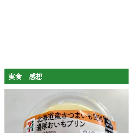
実食 感想