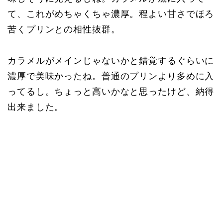
て、これがめちゃくちゃ濃厚。程よい甘さでほろ
苦くプリンとの相性抜群。
カラメルがメインじゃないかと錯覚するぐらいに
濃厚で美味かったね。普通のプリンより多めに入
ってるし。ちょっと高いかなと思ったけど、納得
出来ました。