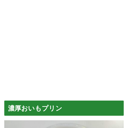
濃厚おいもプリン