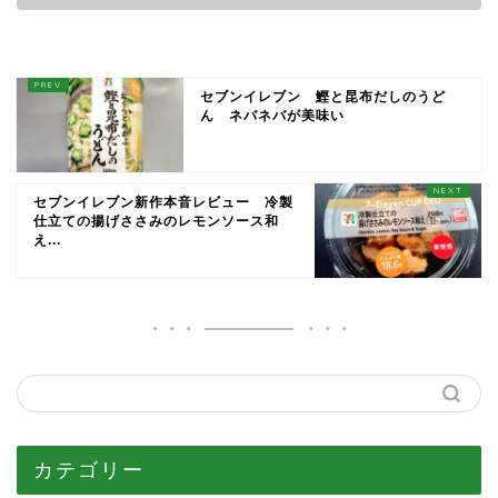
セブンイレブン 鰹と昆布だしのうど
ん ネバネバが美味い
セブンイレブン新作本音レビュー 冷製
仕立ての揚げささみのレモンソース和
え...
カテゴリー