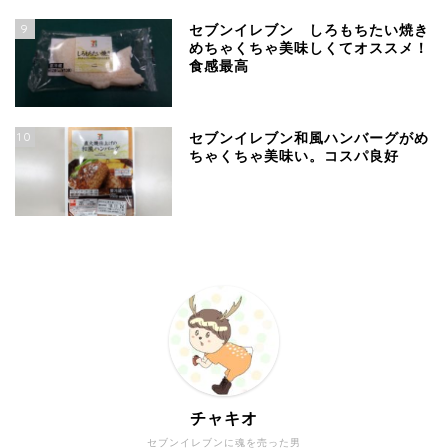
9
セブンイレブン しろもちたい焼き
めちゃくちゃ美味しくてオススメ！
食感最高
10
セブンイレブン和風ハンバーグがめ
ちゃくちゃ美味い。コスパ良好
チャキオ
セブンイレブンに魂を売った男