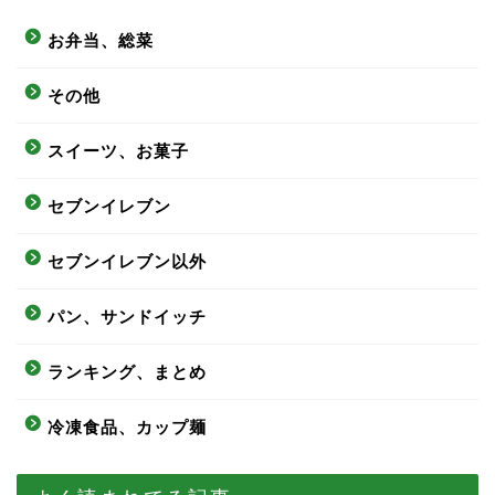
お弁当、総菜
その他
スイーツ、お菓子
セブンイレブン
セブンイレブン以外
パン、サンドイッチ
ランキング、まとめ
冷凍食品、カップ麺