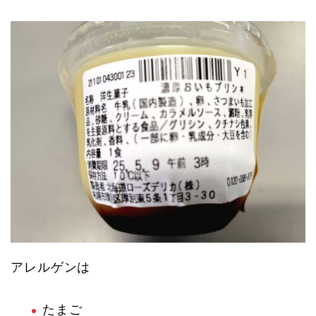
アレルゲンは
たまご