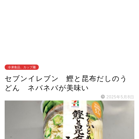
冷凍食品、カップ麺
セブンイレブン 鰹と昆布だしのう
どん ネバネバが美味い
2025年5月8日