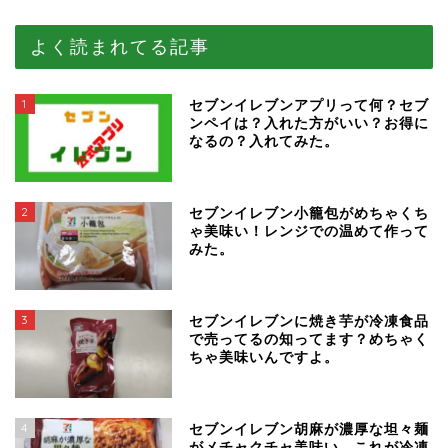
よく読まれてる記事
1
セブンイレブンアプリって何？セブ
ンペイは？入れた方がいい？お得に
なるの？入れてみた。
2
セブンイレブン小籠包がめちゃくち
ゃ美味い！レンジでの温めて作って
みた。
3
セブンイレブンに焼き芋が冷凍食品
で売ってるの知ってます？めちゃく
ちゃ美味いんですよ。
4
セブンイレブン胡麻が濃厚な坦々麺
がメチャクチャ美味い。これが冷凍