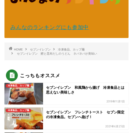
みんなのランキングにも参加中
HOME
セブンイレブン
冷凍食品、カップ麺
セブンイレブン 鰹と昆布だしのうどん ネバネバが美味い
こっちもオススメ
冷凍食品、カップ麺
セブンイレブン 和風鶏から揚げ 冷凍食品とは
思えない美味しさ
2018年11月1日
冷凍食品、カップ麺
セブンイレブン フレンチトースト セブン限定
の冷凍食品。セブンへ急げ！
2021年6月25日