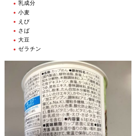
乳成分
小麦
えび
さば
大豆
ゼラチン