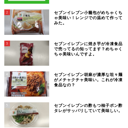
2
セブンイレブン小籠包がめちゃくち
ゃ美味い！レンジでの温めて作って
みた。
3
セブンイレブンに焼き芋が冷凍食品
で売ってるの知ってます？めちゃく
ちゃ美味いんですよ。
4
セブンイレブン胡麻が濃厚な坦々麺
がメチャクチャ美味い。これが冷凍
食品なの？
5
セブンイレブンの酢もつ柚子ポン酢
タレがサッパリしていて美味しい。