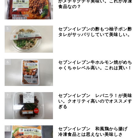
がメチャクチャ美味い。これが冷凍
食品なの？
5
セブンイレブンの酢もつ柚子ポン酢
タレがサッパリしていて美味しい。
6
セブンイレブン牛ホルモン焼がめち
ゃくちゃレベル高い。これは買い！
7
セブンイレブン レバニラ！が美味
い。クオリティ高いのでオススメす
ぎる
8
セブンイレブン 和風鶏から揚げ
冷凍食品とは思えない美味しさ