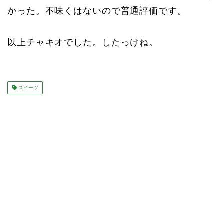
かった。不味くはないので普通評価です。
以上チャキオでした。したっけね。
スイーツ