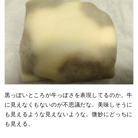
黒っぽいところが牛っぽさを表現してるのか。牛
に見えなくもないのが不思議だな。美味しそうに
も見えるような見えないような。微妙にどっちに
も見える。