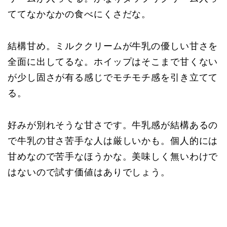
ててなかなかの食べにくさだな。
結構甘め。ミルククリームが牛乳の優しい甘さを
全面に出してるな。ホイップはそこまで甘くない
が少し固さが有る感じでモチモチ感を引き立てて
る。
好みが別れそうな甘さです。牛乳感が結構あるの
で牛乳の甘さ苦手な人は厳しいかも。個人的には
甘めなので苦手なほうかな。美味しく無いわけで
はないので試す価値はありでしょう。