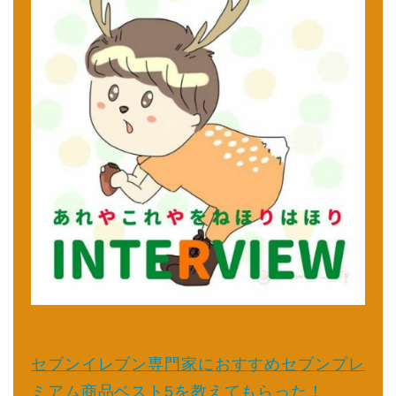
セブンイレブン専門家におすすめセブンプレ
ミアム商品ベスト5を教えてもらった！