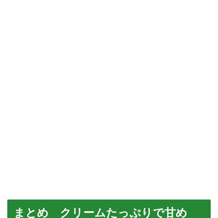
まとめ クリームたっぷりで甘め