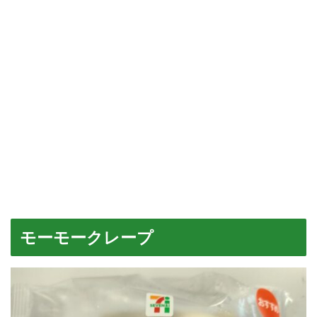
モーモークレープ