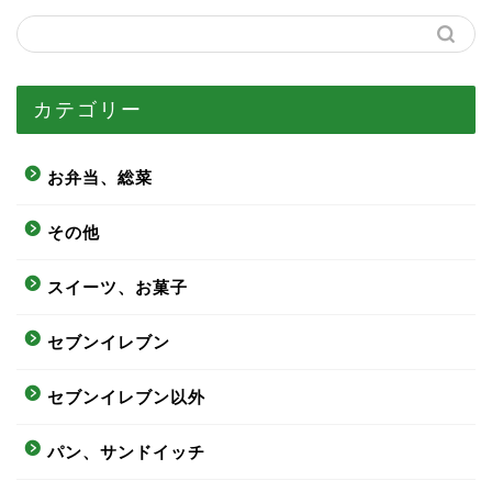
カテゴリー
お弁当、総菜
その他
スイーツ、お菓子
セブンイレブン
セブンイレブン以外
パン、サンドイッチ