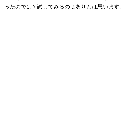
ったのでは？試してみるのはありとは思います。