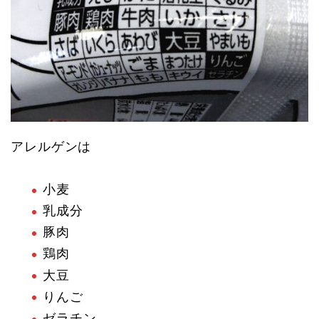
アレルゲンは
小麦
乳成分
豚肉
鶏肉
大豆
りんご
ゼラチン