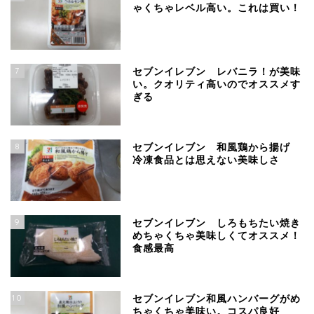
ゃくちゃレベル高い。これは買い！
7
セブンイレブン レバニラ！が美味
い。クオリティ高いのでオススメす
ぎる
8
セブンイレブン 和風鶏から揚げ
冷凍食品とは思えない美味しさ
9
セブンイレブン しろもちたい焼き
めちゃくちゃ美味しくてオススメ！
食感最高
10
セブンイレブン和風ハンバーグがめ
ちゃくちゃ美味い。コスパ良好