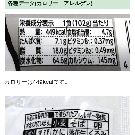
各種データ(カロリー アレルゲン)
カロリーは449kcalです。