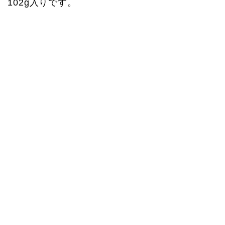
102g入りです。