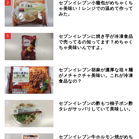
2
セブンイレブン小籠包がめちゃくち
ゃ美味い！レンジでの温めて作って
みた。
3
セブンイレブンに焼き芋が冷凍食品
で売ってるの知ってます？めちゃく
ちゃ美味いんですよ。
4
セブンイレブン胡麻が濃厚な坦々麺
がメチャクチャ美味い。これが冷凍
食品なの？
5
セブンイレブンの酢もつ柚子ポン酢
タレがサッパリしていて美味しい。
6
セブンイレブン牛ホルモン焼がめち