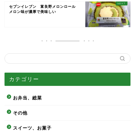
セブンイレブン 富良野メロンロール
メロン味が濃厚で美味しい
カテゴリー
お弁当、総菜
その他
スイーツ、お菓子