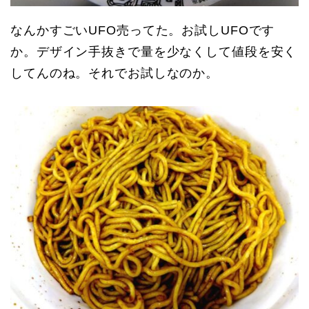
なんかすごいUFO売ってた。お試しUFOです
か。デザイン手抜きで量を少なくして値段を安く
してんのね。それでお試しなのか。