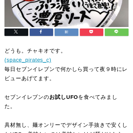
どうも。チャキオです。
(space_pirates_c)
毎日セブンイレブンで何かしら買って夜９時にレ
ビューあげてます。
セブンイレブンの
お試しUFO
を食べてみまし
た。
具材無し、麺オンリーでデザイン手抜きで安くし