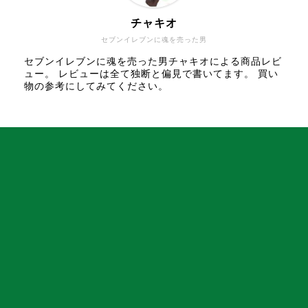
チャキオ
セブンイレブンに魂を売った男
セブンイレブンに魂を売った男チャキオによる商品レビ
ュー。 レビューは全て独断と偏見で書いてます。 買い
物の参考にしてみてください。