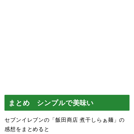
まとめ シンプルで美味い
セブンイレブンの「飯田商店 煮干しらぁ麺」の
感想をまとめると