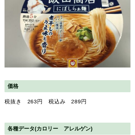
価格
税抜き 263円 税込み 289円
各種データ(カロリー アレルゲン)