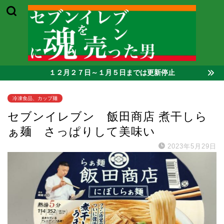
１２月２７日～１月５日までは更新停止
冷凍食品、カップ麺
セブンイレブン 飯田商店 煮干しら
ぁ麺 さっぱりして美味い
2023年5月29日