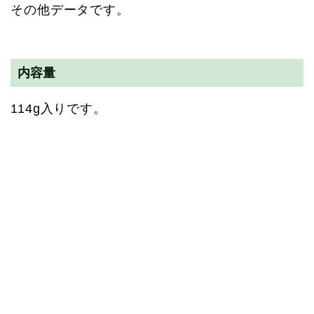
その他データです。
内容量
114g入りです。