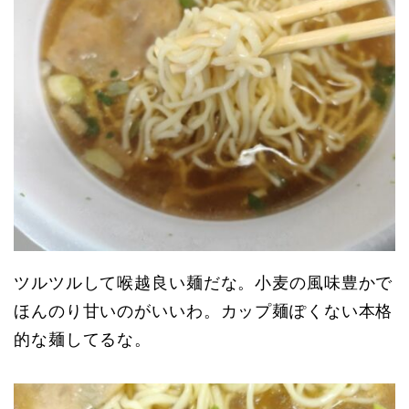
ツルツルして喉越良い麺だな。小麦の風味豊かで
ほんのり甘いのがいいわ。カップ麺ぽくない本格
的な麺してるな。