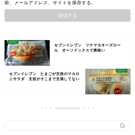
前、メールアドレス、サイトを保存する。
セブンイレブン ツナマヨネーズロー
ル オーソドックスで美味い
セブンイレブン たまごが主役のマカロ
ニサラダ 主役がそこまで主張してない