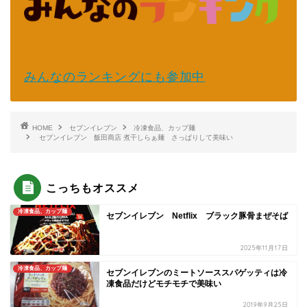
みんなのランキングにも参加中
HOME
セブンイレブン
冷凍食品、カップ麺
セブンイレブン 飯田商店 煮干しらぁ麺 さっぱりして美味い
こっちもオススメ
冷凍食品、カップ麺
セブンイレブン Netflix ブラック豚骨まぜそば
2025年11月17日
冷凍食品、カップ麺
セブンイレブンのミートソーススパゲッティは冷
凍食品だけどモチモチで美味い
2019年9月25日