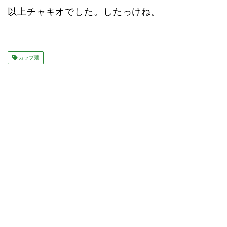
以上チャキオでした。したっけね。
カップ麺