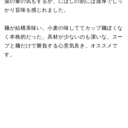
湯の量の気もするが、にぼしの割には濃厚でしっ
かり旨味を感じれました。
麺が結構美味い。小麦の味しててカップ麺ぽくな
く本格的だった。具材が少ないのも潔いな。スー
プと麺だけで勝負する心意気良き。オススメで
す。