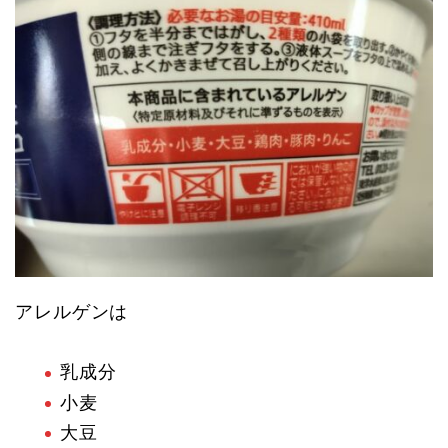
アレルゲンは
乳成分
小麦
大豆