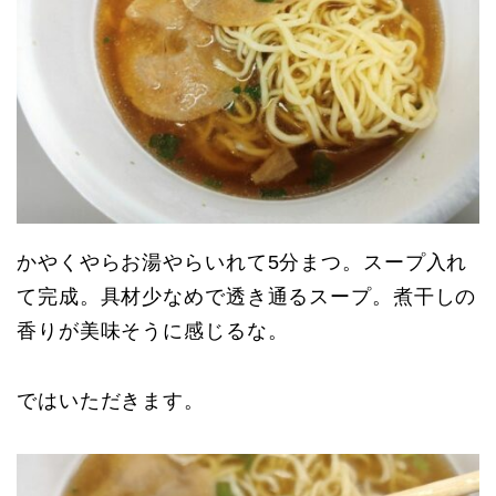
かやくやらお湯やらいれて5分まつ。スープ入れ
て完成。具材少なめで透き通るスープ。煮干しの
香りが美味そうに感じるな。
ではいただきます。