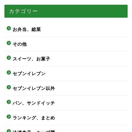
カテゴリー
お弁当、総菜
その他
スイーツ、お菓子
セブンイレブン
セブンイレブン以外
パン、サンドイッチ
ランキング、まとめ