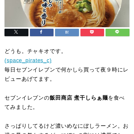
どうも。チャキオです。
(space_pirates_c)
毎日セブンイレブンで何かしら買って夜９時にレ
ビューあげてます。
セブンイレブンの
飯田商店 煮干しらぁ麺
を食べ
てみました。
さっぱりしてるけど濃いめなにぼしラーメン。お