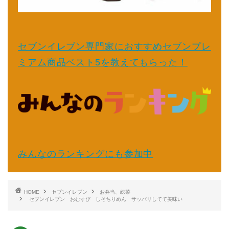
セブンイレブン専門家におすすめセブンプレ
ミアム商品ベスト5を教えてもらった！
みんなのランキングにも参加中
HOME
セブンイレブン
お弁当、総菜
セブンイレブン おむすび しそちりめん サッパリしてて美味い