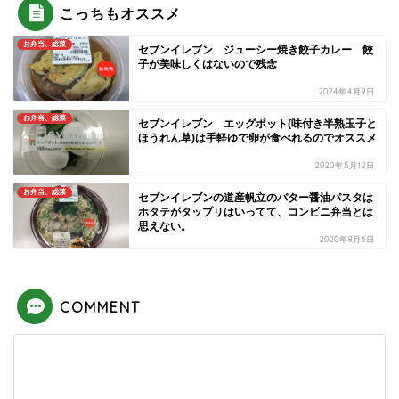
こっちもオススメ
お弁当、総菜
セブンイレブン ジューシー焼き餃子カレー 餃
子が美味しくはないので残念
2024年4月9日
お弁当、総菜
セブンイレブン エッグポット(味付き半熟玉子と
ほうれん草)は手軽ゆで卵が食べれるのでオススメ
2020年5月12日
お弁当、総菜
セブンイレブンの道産帆立のバター醤油パスタは
ホタテがタップリはいってて、コンビニ弁当とは
思えない。
2020年8月6日
COMMENT