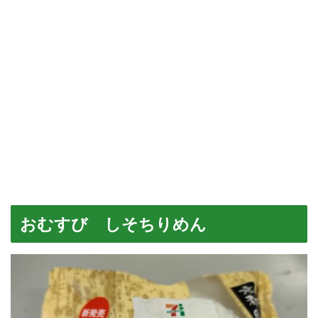
おむすび しそちりめん