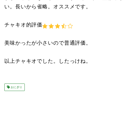
い。長いから省略。オススメです。
チャキオ的評価
美味かったが小さいので普通評価。
以上チャキオでした。したっけね。
おにぎり