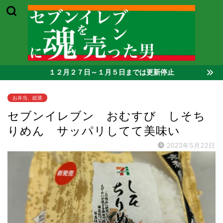
１２月２７日～１月５日までは更新停止
お弁当、総菜
セブンイレブン おむすび しそち
りめん サッパリしてて美味い
2023年5月22日