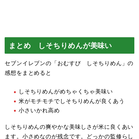
まとめ しそちりめんが美味い
セブンイレブンの「おむすび しそちりめん」の
感想をまとめると
しそちりめんがめちゃくちゃ美味い
米がモチモチでしそちりめんが良くあう
小さいかれ高め
しそちりめんの爽やかな美味しさが米に良くあい
ます。小さめなのが残念です。どっかの監修らし