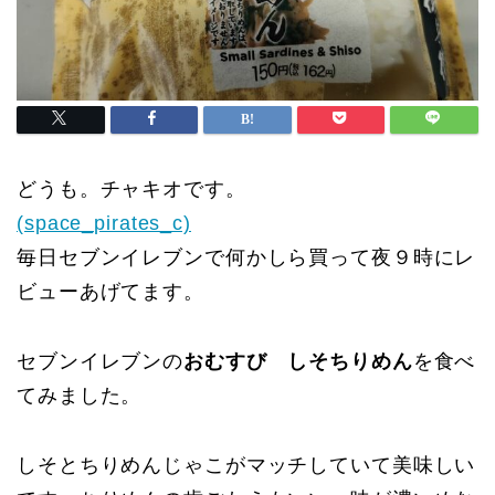
どうも。チャキオです。
(space_pirates_c)
毎日セブンイレブンで何かしら買って夜９時にレ
ビューあげてます。
セブンイレブンの
おむすび しそちりめん
を食べ
てみました。
しそとちりめんじゃこがマッチしていて美味しい