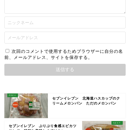
次回のコメントで使用するためブラウザーに自分の名
前、メールアドレス、サイトを保存する。
セブンイレブン 北海道ハスカップのク
リームメロンパン ただのメロンパン
セブンイレブン ぷりぷり食感エビカツ