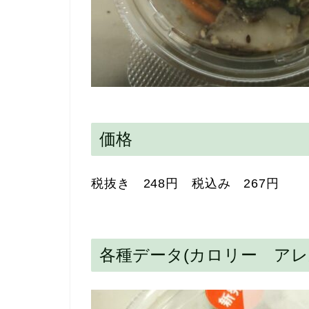
価格
税抜き 248円 税込み 267円
各種データ(カロリー アレ