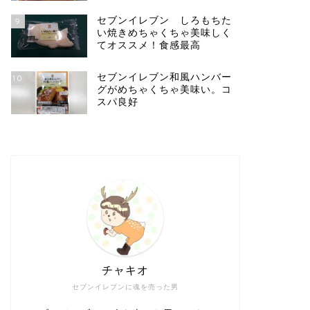
セブンイレブン しろもちた
9
い焼きめちゃくちゃ美味しく
てオススメ！食感最高
セブンイレブン和風ハンバー
10
グがめちゃくちゃ美味い。コ
スパ良好
チャキオ
セブンイレブンに魂を売った男