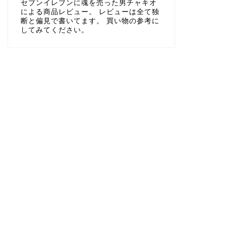
セブンイレブンに魂を売った男チャキオ
による商品レビュー。 レビューは全て独
断と偏見で書いてます。 買い物の参考に
してみてください。