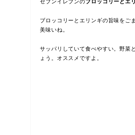
セブンイレブンの
ブロッコリーとエ
ブロッコリーとエリンギの旨味をご
美味いね。
サッパリしていて食べやすい。野菜
ょう。オススメですよ。