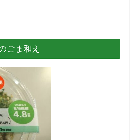
のごま和え