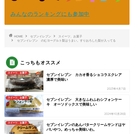
みんなのランキングにも参加中
HOME
セブンイレブン
スイーツ、お菓子
セブンイレブン のむヨーグルト梨はうまい。すりおろした梨が入ってる
こっちもオススメ
スイーツ、お菓子
セブンイレブン カカオ香るショコラエクレア
濃厚で美味い
2023年4月7日
スイーツ、お菓子
セブンイレブン 大きなふわふわシフォンケー
キ オーソドックスで美味しい
2024年10月28日
スイーツ、お菓子
セブンイレブンのあんバタークリームサンドはヤ
バいやつ。めっちゃ美味いわ。