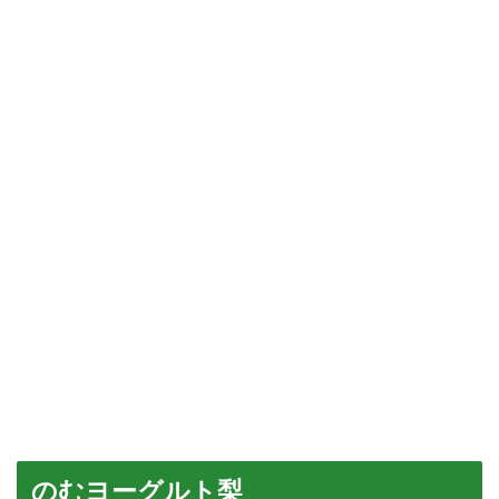
のむヨーグルト梨