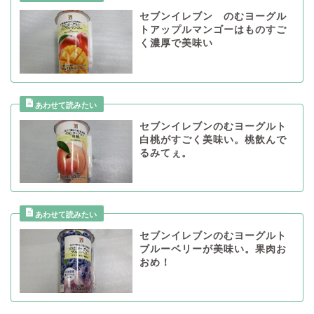
セブンイレブン のむヨーグル
トアップルマンゴーはものすご
く濃厚で美味い
セブンイレブンのむヨーグルト
白桃がすごく美味い。桃飲んで
るみてぇ。
セブンイレブンのむヨーグルト
ブルーベリーが美味い。果肉お
おめ！