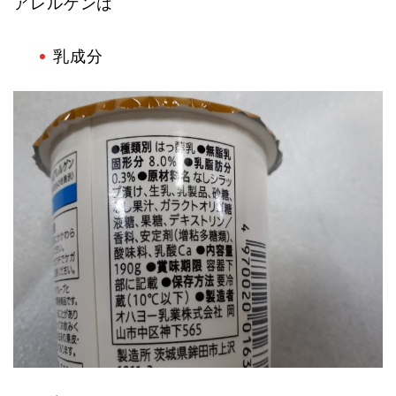
アレルゲンは
乳成分