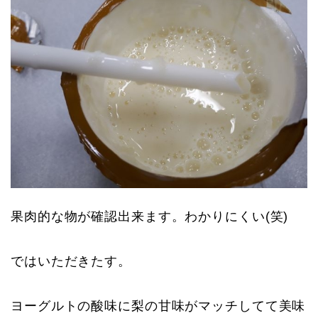
果肉的な物が確認出来ます。わかりにくい(笑)
ではいただきたす。
ヨーグルトの酸味に梨の甘味がマッチしてて美味