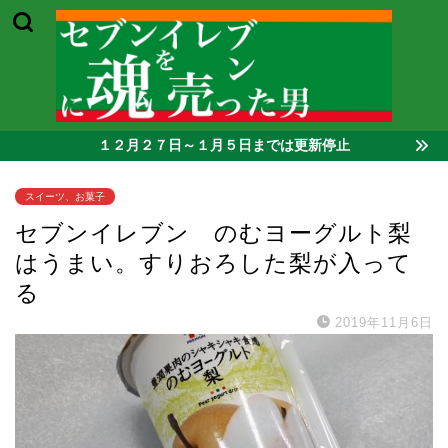
１２月２７日～１月５日までは更新停止
スイーツ、お菓子
セブンイレブン のむヨーグルト梨
はうまい。すりおろした梨が入って
る
2019年11月6日