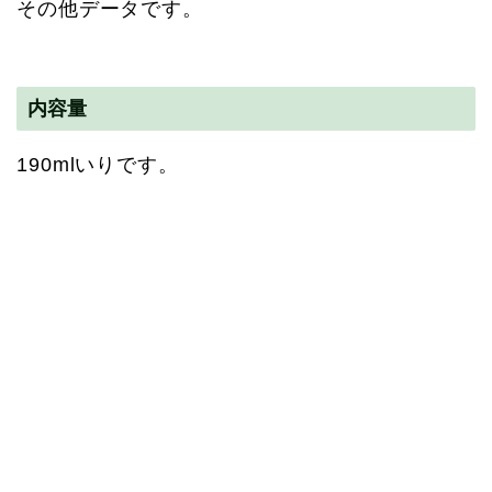
その他データです。
内容量
190mlいりです。