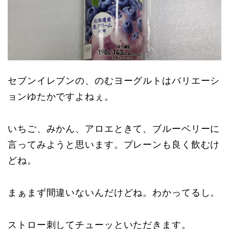
セブンイレブンの、のむヨーグルトはバリエーシ
ョンゆたかですよねぇ。
いちご、みかん、アロエときて、ブルーベリーに
言ってみようと思います。プレーンも良く飲むけ
どね。
まぁまず間違いないんだけどね。わかってるし。
ストロー刺してチューッといただきます。