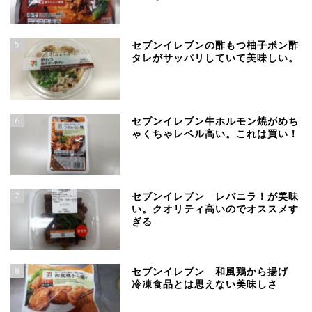
5
セブンイレブンの酢もつ柚子ポン酢
タレがサッパリしていて美味しい。
6
セブンイレブン牛ホルモン焼がめち
ゃくちゃレベル高い。これは買い！
7
セブンイレブン レバニラ！が美味
い。クオリティ高いのでオススメす
ぎる
8
セブンイレブン 和風鶏から揚げ
冷凍食品とは思えない美味しさ