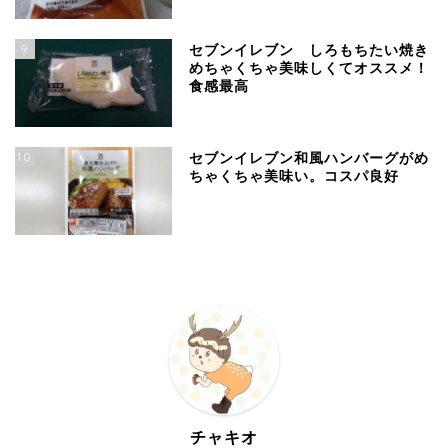
9
セブンイレブン しろもちたい焼き
めちゃくちゃ美味しくてオススメ！
食感最高
10
セブンイレブン和風ハンバーグがめ
ちゃくちゃ美味い。コスパ良好
チャキオ