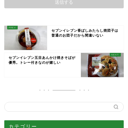
セブンイレブン香ばしみたらし焼団子は
普通のお団子だから間違いない
セブンイレブン五目あんかけ焼きそばが
優秀。トレー付きなのが嬉しい
カテゴリー