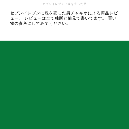
セブンイレブンに魂を売った男
セブンイレブンに魂を売った男チャキオによる商品レビ
ュー。 レビューは全て独断と偏見で書いてます。 買い
物の参考にしてみてください。