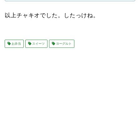
以上チャキオでした。したっけね。
お弁当
スイーツ
ヨーグルト