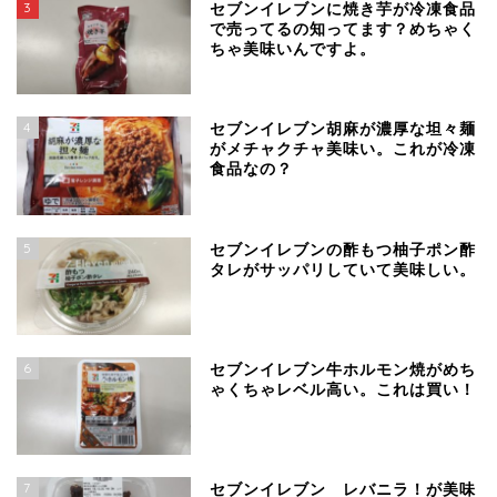
3
セブンイレブンに焼き芋が冷凍食品
で売ってるの知ってます？めちゃく
ちゃ美味いんですよ。
4
セブンイレブン胡麻が濃厚な坦々麺
がメチャクチャ美味い。これが冷凍
食品なの？
5
セブンイレブンの酢もつ柚子ポン酢
タレがサッパリしていて美味しい。
6
セブンイレブン牛ホルモン焼がめち
ゃくちゃレベル高い。これは買い！
7
セブンイレブン レバニラ！が美味