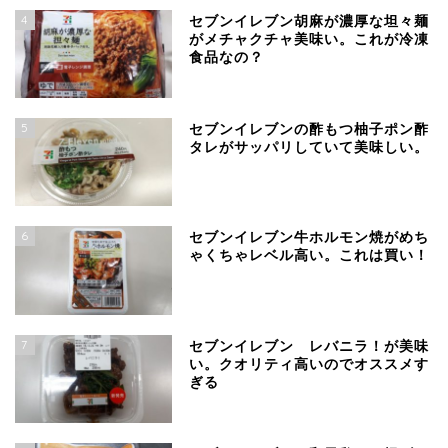
4
セブンイレブン胡麻が濃厚な坦々麺
がメチャクチャ美味い。これが冷凍
食品なの？
5
セブンイレブンの酢もつ柚子ポン酢
タレがサッパリしていて美味しい。
6
セブンイレブン牛ホルモン焼がめち
ゃくちゃレベル高い。これは買い！
7
セブンイレブン レバニラ！が美味
い。クオリティ高いのでオススメす
ぎる