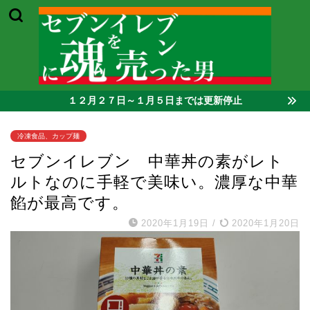
１２月２７日～１月５日までは更新停止
冷凍食品、カップ麺
セブンイレブン 中華丼の素がレト
ルトなのに手軽で美味い。濃厚な中華
餡が最高です。
2020年1月19日
/
2020年1月20日