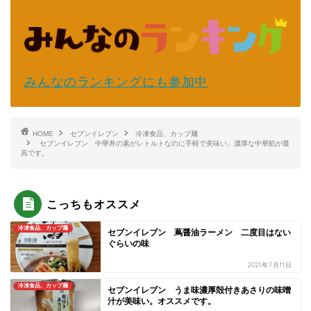
みんなのランキングにも参加中
HOME
セブンイレブン
冷凍食品、カップ麺
セブンイレブン 中華丼の素がレトルトなのに手軽で美味い。濃厚な中華餡が最
高です。
こっちもオススメ
冷凍食品、カップ麺
セブンイレブン 蔦醤油ラーメン 二度目はない
ぐらいの味
2021年7月11日
冷凍食品、カップ麺
セブンイレブン うま味濃厚殻付きあさりの味噌
汁が美味い。オススメです。