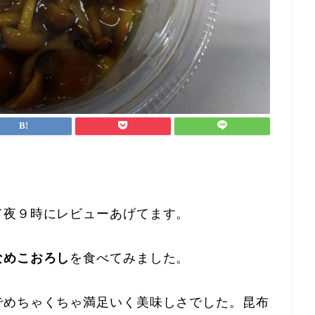
て夜９時にレビューあげてます。
なめこおろし
を食べてみました。
でめちゃくちゃ満足いく美味しさでした。昆布