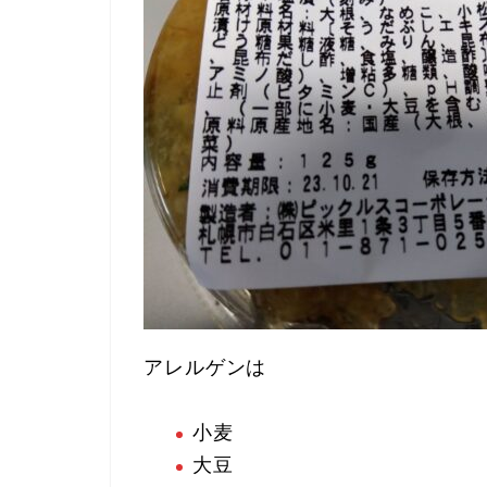
アレルゲンは
小麦
大豆