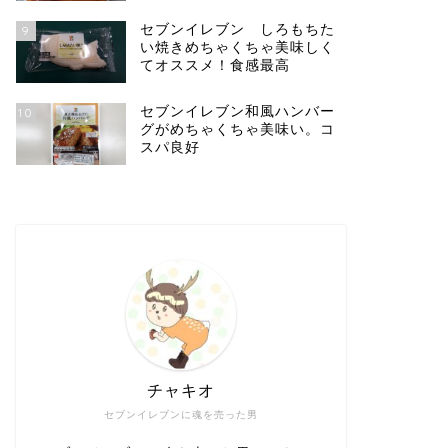
セブンイレブン しろもちた
9
い焼きめちゃくちゃ美味しく
てオススメ！食感最高
セブンイレブン和風ハンバー
10
グがめちゃくちゃ美味い。コ
スパ良好
チャキオ
セブンイレブンに魂を売った男