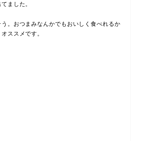
出てました。
そう。おつまみなんかでもおいしく食べれるか
。オススメです。