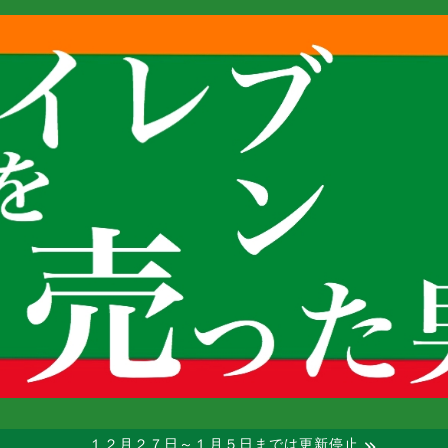
１２月２７日～１月５日までは更新停止