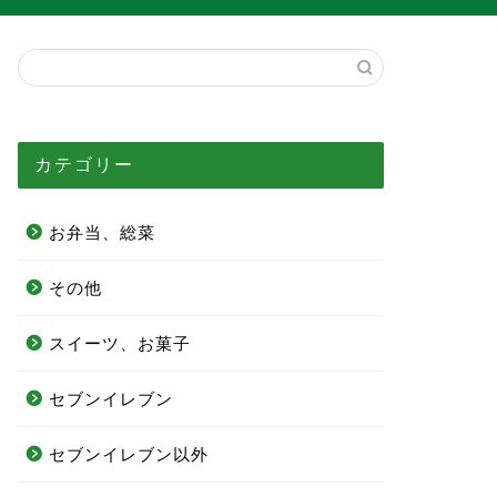
カテゴリー
お弁当、総菜
その他
スイーツ、お菓子
セブンイレブン
セブンイレブン以外