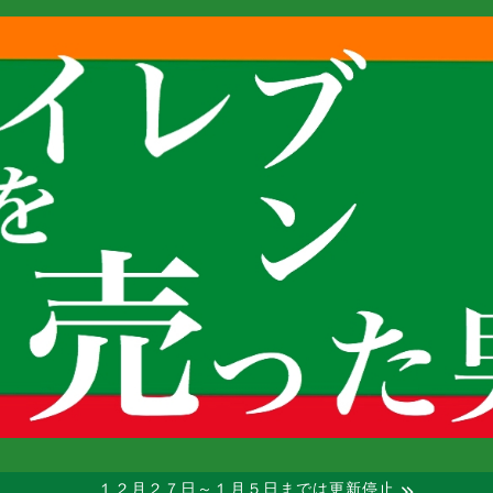
１２月２７日～１月５日までは更新停止