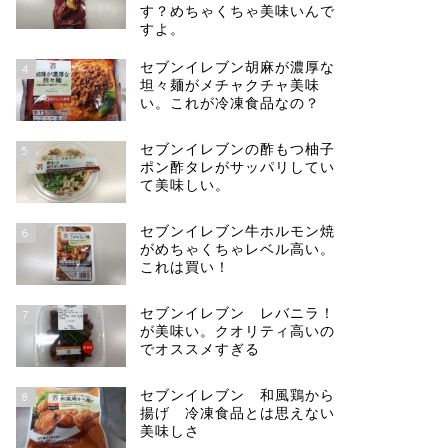
す？めちゃくちゃ美味いんで
すよ。
セブンイレブン胡麻が濃厚な
4
坦々麺がメチャクチャ美味
い。これが冷凍食品なの？
セブンイレブンの酢もつ柚子
5
ポン酢タレがサッパリしてい
て美味しい。
セブンイレブン牛ホルモン焼
6
がめちゃくちゃレベル高い。
これは買い！
セブンイレブン レバニラ！
7
が美味い。クオリティ高いの
でオススメすぎる
セブンイレブン 和風鶏から
8
揚げ 冷凍食品とは思えない
美味しさ