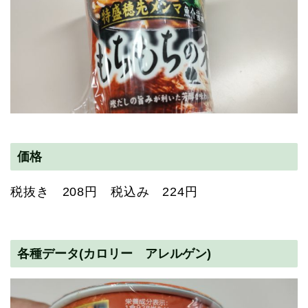
価格
税抜き 208円 税込み 224円
各種データ(カロリー アレルゲン)