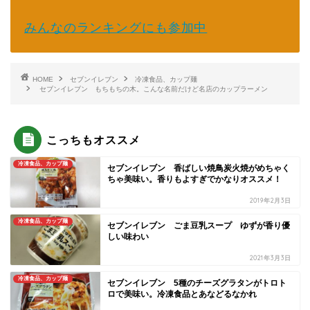
みんなのランキングにも参加中
HOME
セブンイレブン
冷凍食品、カップ麺
セブンイレブン もちもちの木。こんな名前だけど名店のカップラーメン
こっちもオススメ
冷凍食品、カップ麺
セブンイレブン 香ばしい焼鳥炭火焼がめちゃく
ちゃ美味い。香りもよすぎでかなりオススメ！
2019年2月3日
冷凍食品、カップ麺
セブンイレブン ごま豆乳スープ ゆずが香り優
しい味わい
2021年3月3日
冷凍食品、カップ麺
セブンイレブン 5種のチーズグラタンがトロト
ロで美味い。冷凍食品とあなどるなかれ