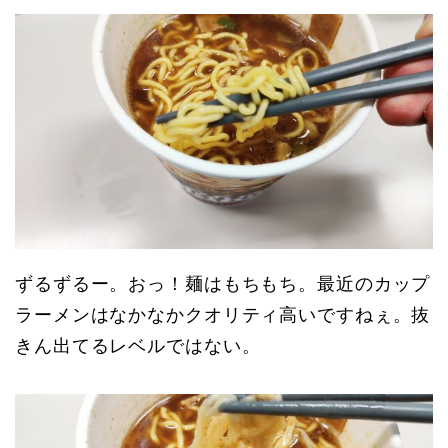
ずるずるー。おっ！麺はもちもち。最近のカップ
ラーメンはなかなかクオリティ高いですねぇ。抜
きん出てるレベルではない。