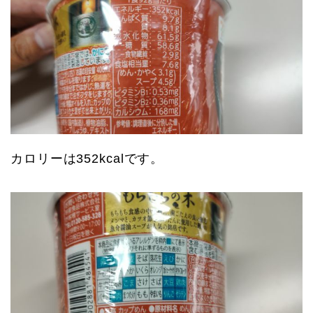
カロリーは352kcalです。