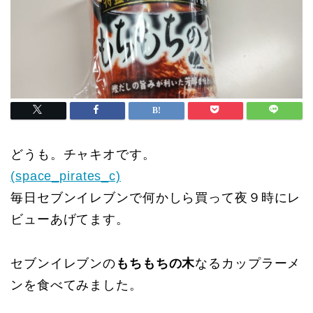
どうも。チャキオです。
(space_pirates_c)
毎日セブンイレブンで何かしら買って夜９時にレ
ビューあげてます。
セブンイレブンの
もちもちの木
なるカップラーメ
ンを食べてみました。