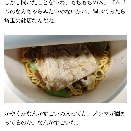
しかし聞いたことないね。もちもちの木。ゴムゴ
ムのなんちゃらみたいやないかい。調べてみたら
埼玉の銘店なんだね。
かやくがなんかすごいの入ってた。メンマが固ま
ってるのか。なんかすごいな。