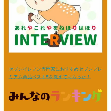
セブンイレブン専門家におすすめセブンプレ
ミアム商品ベスト5を教えてもらった！