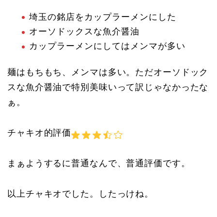
埼玉の銘店をカップラーメンにした
オーソドックスな魚介醤油
カップラーメンにしてはメンマが多い
麺はもちもち、メンマは多い。ただオーソドック
スな魚介醤油で特別美味いって訳じゃなかったな
ぁ。
チャキオ的評価
まぁようするに普通なんで、普通評価です。
以上チャキオでした。したっけね。