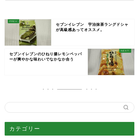
セブンイレブン 宇治抹茶ラングドシャ
が高級感あってオススメ。
セブンイレブンのひねり揚レモンペッパ
ーが爽やかな味わいでなかなか合う
カテゴリー