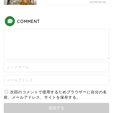
2020年1月10日
COMMENT
次回のコメントで使用するためブラウザーに自分の名
前、メールアドレス、サイトを保存する。