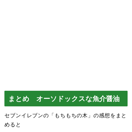
まとめ オーソドックスな魚介醤油
セブンイレブンの「もちもちの木」の感想をまと
めると