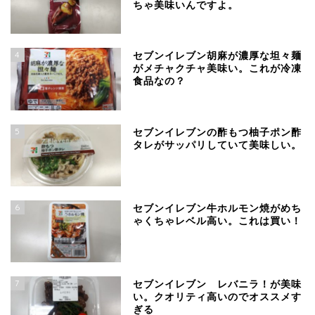
ちゃ美味いんですよ。
4
セブンイレブン胡麻が濃厚な坦々麺
がメチャクチャ美味い。これが冷凍
食品なの？
5
セブンイレブンの酢もつ柚子ポン酢
タレがサッパリしていて美味しい。
6
セブンイレブン牛ホルモン焼がめち
ゃくちゃレベル高い。これは買い！
7
セブンイレブン レバニラ！が美味
い。クオリティ高いのでオススメす
ぎる