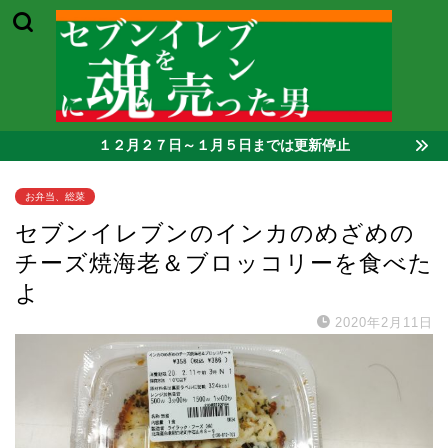
１２月２７日～１月５日までは更新停止
お弁当、総菜
セブンイレブンのインカのめざめの
チーズ焼海老＆ブロッコリーを食べた
よ
2020年2月11日