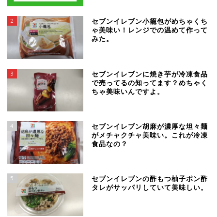
2
セブンイレブン小籠包がめちゃくち
ゃ美味い！レンジでの温めて作って
みた。
3
セブンイレブンに焼き芋が冷凍食品
で売ってるの知ってます？めちゃく
ちゃ美味いんですよ。
4
セブンイレブン胡麻が濃厚な坦々麺
がメチャクチャ美味い。これが冷凍
食品なの？
5
セブンイレブンの酢もつ柚子ポン酢
タレがサッパリしていて美味しい。