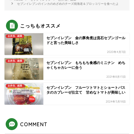
セブンイレブンのインカのめざめのチーズ焼海老＆ブロッコリーを食べたよ
こっちもオススメ
お弁当、総菜
セブンイレブン 金の豚角煮は流石セブンゴール
ドと言った美味しさ
2020年4月3日
お弁当、総菜
セブンイレブン もちもち食感のミニナン めち
ゃくちゃカレーに合う
2021年8月15日
お弁当、総菜
セブンイレブン フルーツトマトとショートパス
タのカプレーゼ仕立て 甘めなトマトが美味しい
2024年5月18日
COMMENT