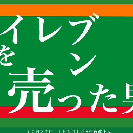
１２月２７日～１月５日までは更新停止