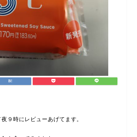
て夜９時にレビューあげてます。