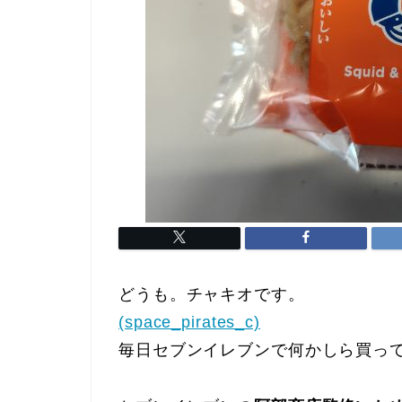
どうも。チャキオです。
(space_pirates_c)
毎日セブンイレブンで何かしら買っ