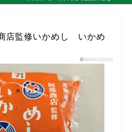
商店監修いかめし いかめ
2023年1月23日