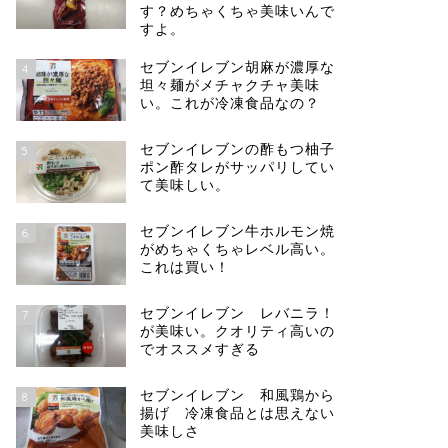
す？めちゃくちゃ美味いんで
すよ。
セブンイレブン胡麻が濃厚な
4
坦々麺がメチャクチャ美味
い。これが冷凍食品なの？
セブンイレブンの酢もつ柚子
5
ポン酢タレがサッパリしてい
て美味しい。
セブンイレブン牛ホルモン焼
6
がめちゃくちゃレベル高い。
これは買い！
セブンイレブン レバニラ！
7
が美味い。クオリティ高いの
でオススメすぎる
セブンイレブン 和風鶏から
8
揚げ 冷凍食品とは思えない
美味しさ